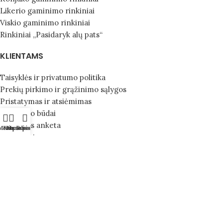
Likerio gaminimo rinkiniai
Viskio gaminimo rinkiniai
Rinkiniai „Pasidaryk alų pats“
KLIENTAMS
Taisyklės ir privatumo politika
Prekių pirkimo ir grąžinimo sąlygos
Pristatymas ir atsiėmimas
Mokėjimo būdai
Apklausos anketa
Meniu
Krepšelis
Mano paskyra
Susisiekite
Kontaktai
Apie mus
SEKITE MUS
Instagram’e
Facebook’e
TikTok’e