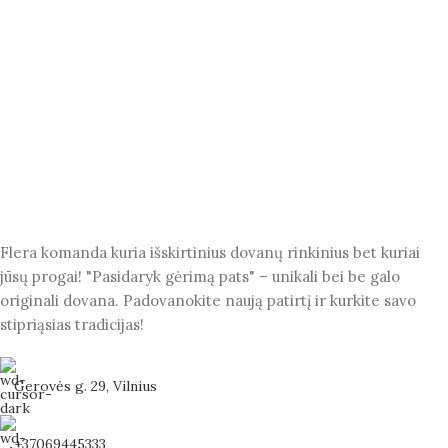
Flera komanda kuria išskirtinius dovanų rinkinius bet kuriai
jūsų progai! "Pasidaryk gėrimą pats" – unikali bei be galo
originali dovana. Padovanokite naują patirtį ir kurkite savo
stipriąsias tradicijas!
Gerovės g. 29, Vilnius
+37069445333