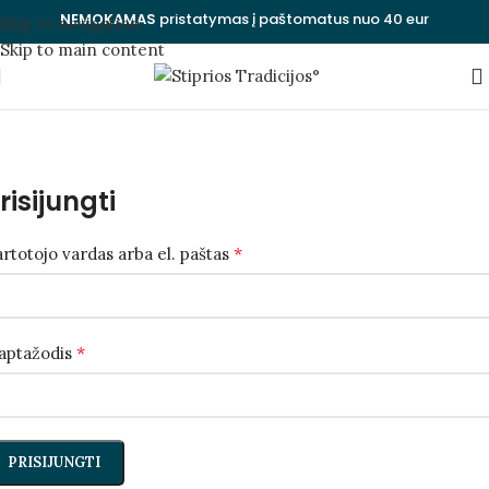
NEMOKAMAS
pristatymas į paštomatus nuo 40 eur
Skip to navigation
Skip to main content
Mano paskyra
Pagrindinis
/
Mano paskyra
risijungti
*
rtotojo vardas arba el. paštas
*
laptažodis
PRISIJUNGTI