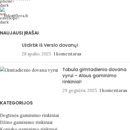
Info@flera.lt
NAUJAUSI ĮRAŠAI
Uždirbk iš Verslo dovanų!
28 spalio, 2025
1 komentaras
Tobula gimtadienio dovana
vyrui – Alaus gaminimo
rinkiniai!
29 gegužės, 2025
1 komentaras
KATEGORIJOS
Degtinės gaminimo rinkiniai
Džino gaminimo rinkiniai
Konjako gaminimo rinkiniai