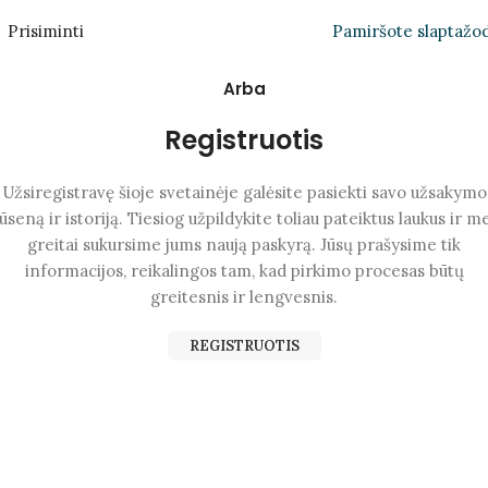
Prisiminti
Pamiršote slaptažod
Arba
Registruotis
Užsiregistravę šioje svetainėje galėsite pasiekti savo užsakymo
ūseną ir istoriją. Tiesiog užpildykite toliau pateiktus laukus ir m
greitai sukursime jums naują paskyrą. Jūsų prašysime tik
informacijos, reikalingos tam, kad pirkimo procesas būtų
greitesnis ir lengvesnis.
REGISTRUOTIS