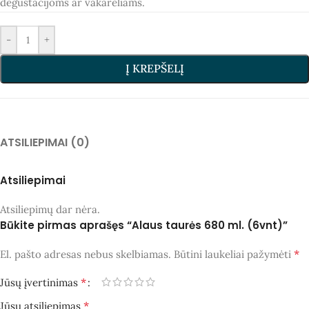
degustacijoms ar vakarėliams.
-
+
Į KREPŠELĮ
ATSILIEPIMAI (0)
Atsiliepimai
Atsiliepimų dar nėra.
Būkite pirmas aprašęs “Alaus taurės 680 ml. (6vnt)”
*
El. pašto adresas nebus skelbiamas.
Būtini laukeliai pažymėti
*
Jūsų įvertinimas
*
Jūsų atsiliepimas