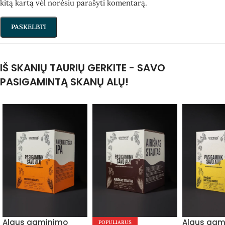
kitą kartą vėl norėsiu parašyti komentarą.
IŠ SKANIŲ TAURIŲ GERKITE - SAVO
PASIGAMINTĄ SKANŲ ALŲ!
Alaus gaminimo
Alaus gam
POPULIARUS