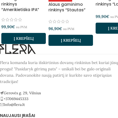
rinkinys
rinkinys “L
Alaus gaminimo
“Amerikietiška IPA”
rinkinys “Stautas”
99,90
€
su P
99,90
€
su PVM
Į KRE
96,90
€
su PVM
Į KREPŠELĮ
Į KREPŠELĮ
Flera komanda kuria išskirtinius dovanų rinkinius bet kuriai jūsų
progai! "Pasidaryk gėrimą pats" – unikali bei be galo originali
dovana. Padovanokite naują patirtį ir kurkite savo stipriąsias
tradicijas!
Gerovės g. 29, Vilnius
+37069445333
Info@flera.lt
NAUJAUSI ĮRAŠAI