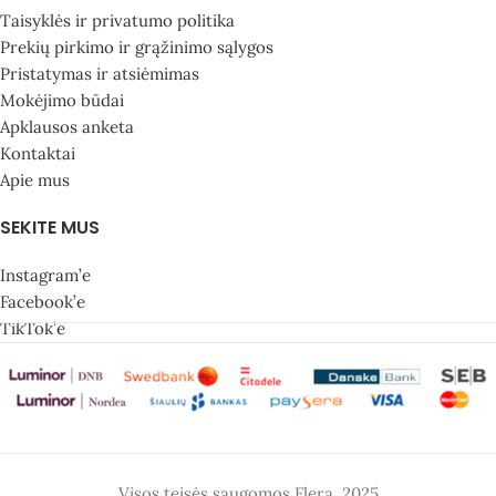
Taisyklės ir privatumo politika
Prekių pirkimo ir grąžinimo sąlygos
Pristatymas ir atsiėmimas
Mokėjimo būdai
Apklausos anketa
Kontaktai
Apie mus
SEKITE MUS
Instagram’e
Facebook’e
TikTok’e
Visos teisės saugomos Flera, 2025