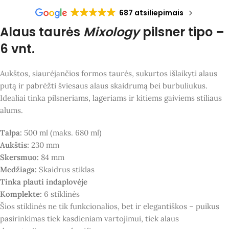
687 atsiliepimais
Alaus taurės
Mixology
pilsner tipo –
6 vnt.
Aukštos, siaurėjančios formos taurės, sukurtos išlaikyti alaus
putą ir pabrėžti šviesaus alaus skaidrumą bei burbuliukus.
Idealiai tinka pilsneriams, lageriams ir kitiems gaiviems stiliaus
alums.
Talpa:
500 ml (maks. 680 ml)
Aukštis:
230 mm
Skersmuo:
84 mm
Medžiaga:
Skaidrus stiklas
Tinka plauti indaplovėje
Komplekte:
6 stiklinės
Šios stiklinės ne tik funkcionalios, bet ir elegantiškos – puikus
pasirinkimas tiek kasdieniam vartojimui, tiek alaus