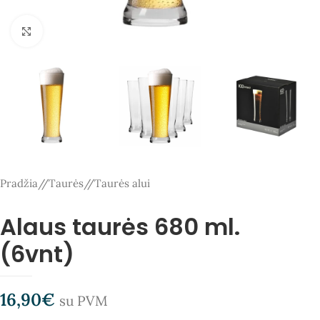
Spauskite, kad padidintumėte
Pradžia
/
Taurės
/
Taurės alui
Alaus taurės 680 ml.
(6vnt)
16,90
€
su PVM