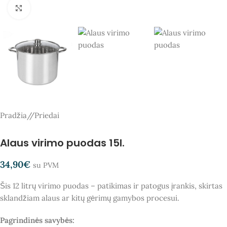
Spauskite, kad padidintumėte
Pradžia
/
Priedai
Alaus virimo puodas 15l.
34,90
€
su PVM
Šis 12 litrų virimo puodas – patikimas ir patogus įrankis, skirtas
sklandžiam alaus ar kitų gėrimų gamybos procesui.
Pagrindinės savybės: