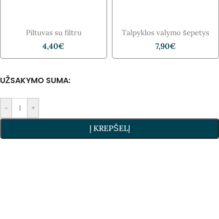
Piltuvas su filtru
Talpyklos valymo šepetys
4,40
€
7,90
€
UŽSAKYMO SUMA:
-
+
Į KREPŠELĮ