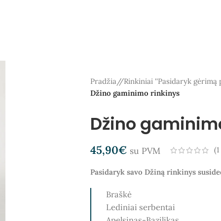
Pradžia
/
Rinkiniai ''Pasidaryk gėrimą p
Džino gaminimo rinkinys
Džino gaminimo
45,90
€
su PVM
(
1
Pasidaryk savo Džiną rinkinys susided
Braškė
Lediniai serbentai
Apelsinas-Bazilikas