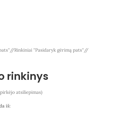
ats''
/
Rinkiniai ''Pasidaryk gėrimą pats''
/
 rinkinys
pirkėjo atsiliepimas)
a iš: