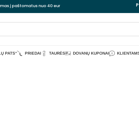
P
ymas į paštomatus nuo 40 eur
LŲ PATS“
PRIEDAI
TAURĖS
DOVANŲ KUPONAI
KLIENTAM