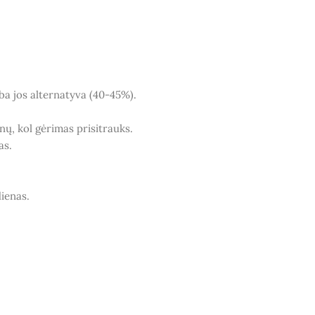
rba jos alternatyva (40-45%).
ienų, kol gėrimas prisitrauks.
as.
dienas.