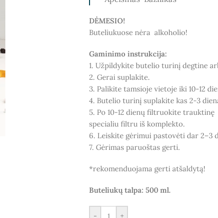
DĖMESIO!
Buteliukuose nėra alkoholio!
Gaminimo instrukcija:
1. Užpildykite butelio turinį degtine a
2. Gerai suplakite.
3. Palikite tamsioje vietoje iki 10-12 d
4. Butelio turinį suplakite kas 2-3 dien
5. Po 10-12 dienų filtruokite trauktinę
specialiu filtru iš komplekto.
6. Leiskite gėrimui pastovėti dar 2–3 
7. Gėrimas paruoštas gerti.
*rekomenduojama gerti atšaldytą!
Buteliukų talpa: 500 ml.
-
+