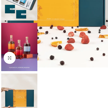
Spauskite, kad padidintumėte