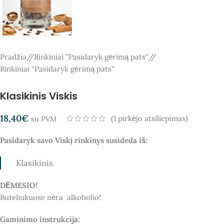
Pradžia
/
Rinkiniai ''Pasidaryk gėrimą pats''
/
Rinkiniai ''Pasidaryk gėrimą pats''
Klasikinis Viskis
18,40
€
(
1
pirkėjo atsiliepimas)
su PVM
Pasidaryk savo Viskį rinkinys susideda iš:
Klasikinis
DĖMESIO!
Buteliukuose nėra alkoholio!
Gaminimo instrukcija: