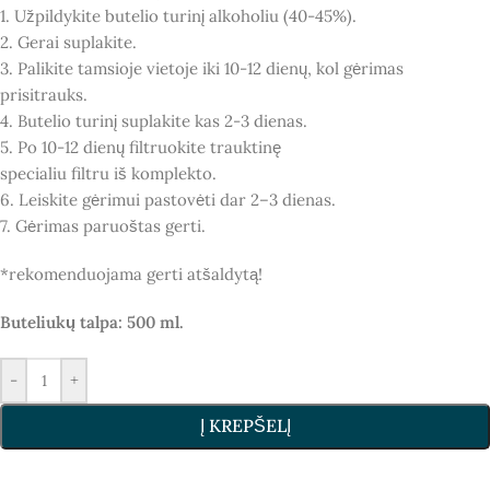
1. Užpildykite butelio turinį alkoholiu (40-45%).
2. Gerai suplakite.
3. Palikite tamsioje vietoje iki 10-12 dienų, kol gėrimas
prisitrauks.
4. Butelio turinį suplakite kas 2-3 dienas.
5. Po 10-12 dienų filtruokite trauktinę
specialiu filtru iš komplekto.
6. Leiskite gėrimui pastovėti dar 2–3 dienas.
7. Gėrimas paruoštas gerti.
*rekomenduojama gerti atšaldytą!
Buteliukų talpa: 500 ml.
-
+
Į KREPŠELĮ