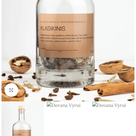
Spauskite, kad padidintumėte