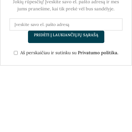
Jokių rūpesčių! Įveskite savo el. pašto adresą ir mes
jums pranešime, kai tik prekė vėl bus sandėlyje.
PRIDĖTI Į LAUKIANČIŲJŲ SĄRAŠĄ
Aš perskaičiau ir sutinku su
Privatumo politika.