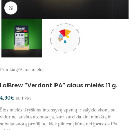
Spauskite, kad padidintumėte
Pradžia
/
Alaus mielės
LalBrew ”Verdant IPA” alaus mielės 11 g.
4,90
€
su PVM
Šios mielės išryškina intensyvų apynių ir salyklo skonį, su
vidutine-aukšta atenuacija, kuri suteikia alui minkštą ir
subalansuotą profilį bei kiek pilnesnį kūną nei įprastos IPA