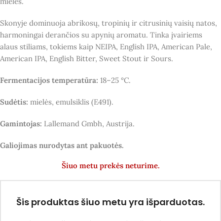
mielės.
Skonyje dominuoja abrikosų, tropinių ir citrusinių vaisių natos,
harmoningai derančios su apynių aromatu. Tinka įvairiems
alaus stiliams, tokiems kaip NEIPA, English IPA, American Pale,
American IPA, English Bitter, Sweet Stout ir Sours.
Fermentacijos temperatūra:
18–25 °C.
Sudėtis:
mielės, emulsiklis (E491).
Gamintojas:
Lallemand Gmbh, Austrija.
Galiojimas nurodytas ant pakuotės.
Šiuo metu prekės neturime.
Šis produktas šiuo metu yra išparduotas.