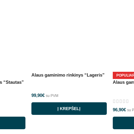
Alaus gaminimo rinkinys “Lageris”
POPULIA
s “Stautas”
Alaus gam
99,90
€
su PVM
Į KREPŠELĮ
96,90
€
su 