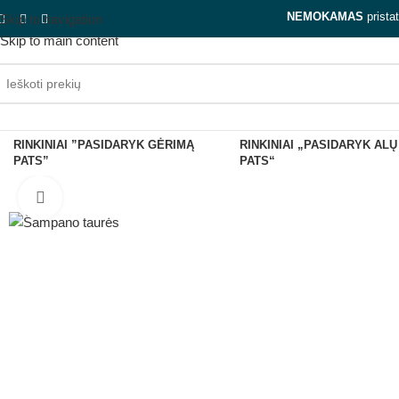
NEMOKAMAS
prista
Skip to navigation
Skip to main content
RINKINIAI ”PASIDARYK GĖRIMĄ
RINKINIAI „PASIDARYK ALŲ
PATS”
PATS“
Spauskite, kad padidintumėte