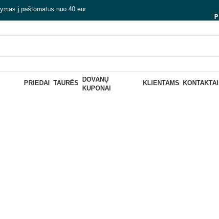
tymas į paštomatus nuo 40 eur
P
DOVANŲ
PRIEDAI
TAURĖS
KLIENTAMS
KONTAKTAI
KUPONAI