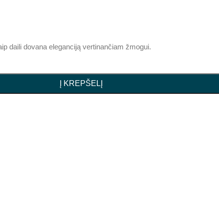
aip daili dovana eleganciją vertinančiam žmogui.
Į KREPŠELĮ