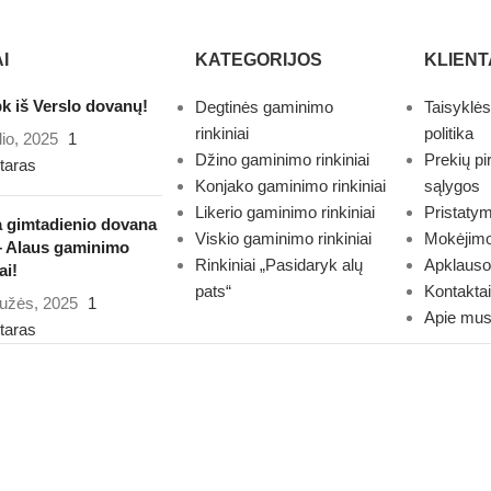
I
KATEGORIJOS
KLIEN
k iš Verslo dovanų!
Degtinės gaminimo
Taisyklės
rinkiniai
politika
lio, 2025
1
Džino gaminimo rinkiniai
Prekių pi
taras
Konjako gaminimo rinkiniai
sąlygos
Likerio gaminimo rinkiniai
Pristaty
a gimtadienio dovana
Viskio gaminimo rinkiniai
Mokėjimo
– Alaus gaminimo
Rinkiniai „Pasidaryk alų
Apklauso
ai!
pats“
Kontaktai
užės, 2025
1
Apie mu
taras