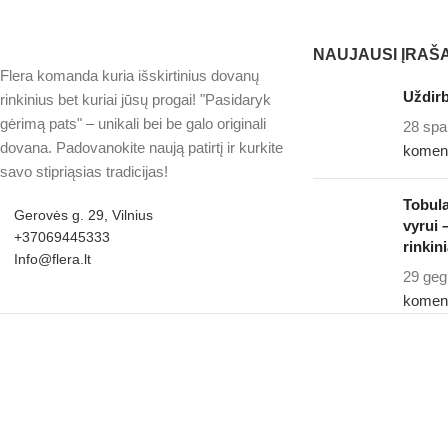
NAUJAUSI ĮRAŠA
Flera komanda kuria išskirtinius dovanų
Uždirb
rinkinius bet kuriai jūsų progai! "Pasidaryk
gėrimą pats" – unikali bei be galo originali
28 spa
dovana. Padovanokite naują patirtį ir kurkite
komen
savo stipriąsias tradicijas!
Tobul
Gerovės g. 29, Vilnius
vyrui 
+37069445333
rinkini
Info@flera.lt
29 geg
komen