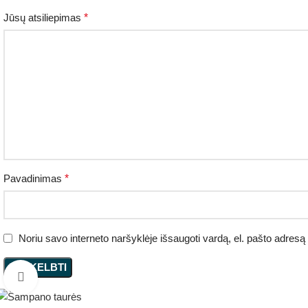
Jūsų atsiliepimas
*
Pavadinimas
*
Noriu savo interneto naršyklėje išsaugoti vardą, el. pašto adresą i
Spauskite, kad padidintumėte