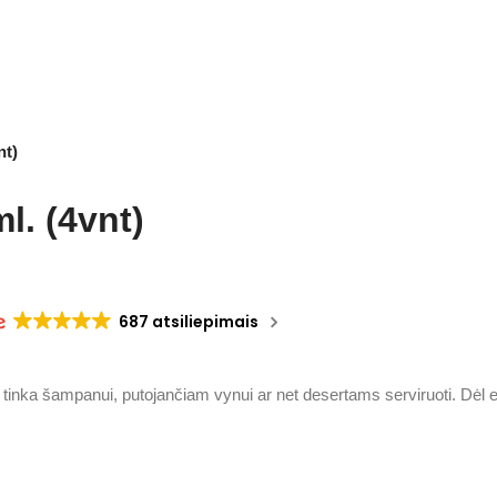
nt)
l. (4vnt)
687 atsiliepimais
ai tinka šampanui, putojančiam vynui ar net desertams serviruoti. Dėl 