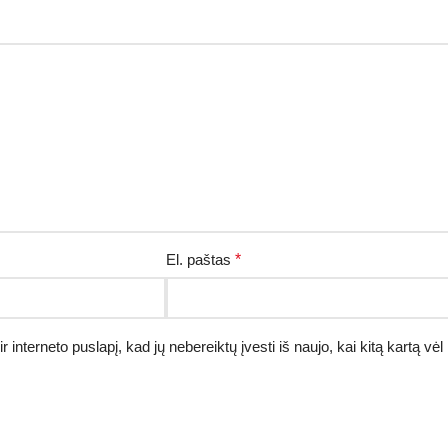
El. paštas
*
r interneto puslapį, kad jų nebereiktų įvesti iš naujo, kai kitą kartą v