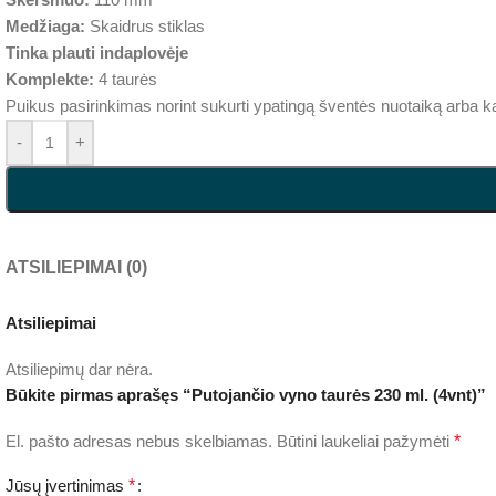
Medžiaga:
Skaidrus stiklas
Tinka plauti indaplovėje
Komplekte:
4 taurės
Puikus pasirinkimas norint sukurti ypatingą šventės nuotaiką arba k
-
+
ATSILIEPIMAI (0)
Atsiliepimai
Atsiliepimų dar nėra.
Būkite pirmas aprašęs “Putojančio vyno taurės 230 ml. (4vnt)”
El. pašto adresas nebus skelbiamas.
Būtini laukeliai pažymėti
*
Jūsų įvertinimas
*