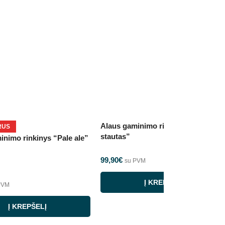
Alaus gaminimo rinkinys “Pieno
RUS
stautas”
inimo rinkinys “Pale ale”
99,90
€
su PVM
Į KREPŠELĮ
PVM
Į KREPŠELĮ