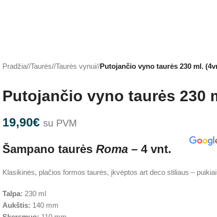
Pradžia
/
Taurės
/
Taurės vynui
/
Putojančio vyno taurės 230 ml. (4v
Putojančio vyno taurės 230 m
19,90
€
su PVM
Šampano taurės
Roma
– 4 vnt.
Klasikinės, plačios formos taurės, įkvėptos art deco stiliaus – puiki
Talpa:
230 ml
Aukštis:
140 mm
Skersmuo:
110 mm