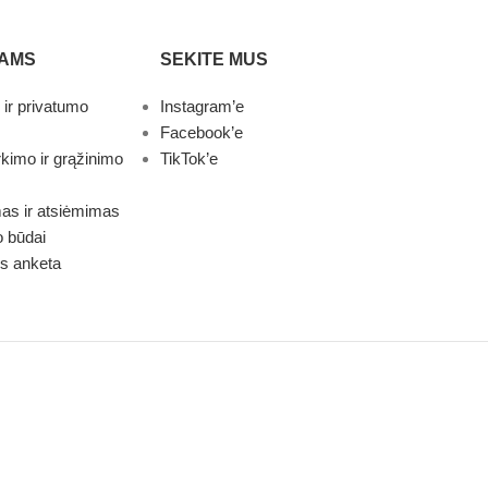
TAMS
SEKITE MUS
 ir privatumo
Instagram’e
Facebook’e
rkimo ir grąžinimo
TikTok’e
mas ir atsiėmimas
 būdai
s anketa
s