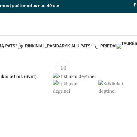
P
ymas į paštomatus nuo 40 eur
MĄ PATS”
RINKINIAI „PASIDARYK ALŲ PATS“
PRIEDAI
Spauskite, kad padidintumėte
ukai 50 ml. (6vnt)