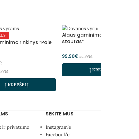
Alaus gaminimo rinkinys “Pieno
RUS
stautas”
minimo rinkinys “Pale
99,90
€
su PVM
Į KREPŠELĮ
 PVM
Į KREPŠELĮ
AMS
SEKITE MUS
s ir privatumo
Instagram’e
Facebook’e