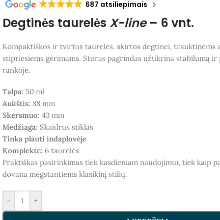
687 atsiliepimais
Degtinės taurelės
X-line
– 6 vnt.
Kompaktiškos ir tvirtos taurelės, skirtos degtinei, trauktinėms 
stipriesiems gėrimams. Storas pagrindas užtikrina stabilumą ir
rankoje.
Talpa:
50 ml
Aukštis:
88 mm
Skersmuo:
43 mm
Medžiaga:
Skaidrus stiklas
Tinka plauti indaplovėje
Komplekte:
6 taurelės
Praktiškas pasirinkimas tiek kasdieniam naudojimui, tiek kaip p
dovana mėgstantiems klasikinį stilių.
-
+