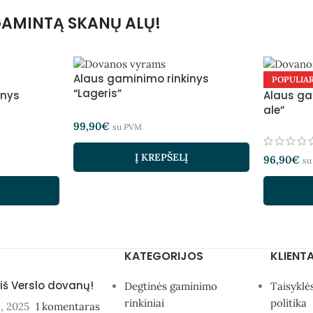
IGAMINTĄ SKANŲ ALŲ!
Alaus gaminimo rinkinys
POPULIA
“Lageris”
inys
Alaus ga
ale”
99,90
€
su PVM
Į KREPŠELĮ
96,90
€
su
KATEGORIJOS
KLIENT
 iš Verslo dovanų!
Degtinės gaminimo
Taisyklė
rinkiniai
politika
o, 2025
1 komentaras