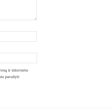
resą ir interneto
siu parašyti