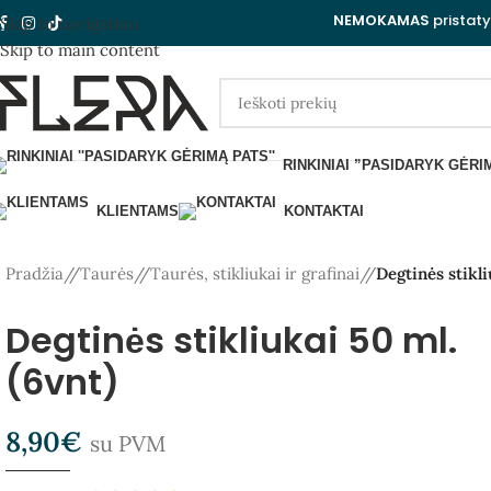
NEMOKAMAS
pristat
Skip to navigation
Skip to main content
RINKINIAI ”PASIDARYK GĖRI
KLIENTAMS
KONTAKTAI
Pradžia
/
Taurės
/
Taurės, stikliukai ir grafinai
/
Degtinės stikli
Degtinės stikliukai 50 ml.
(6vnt)
8,90
€
su PVM