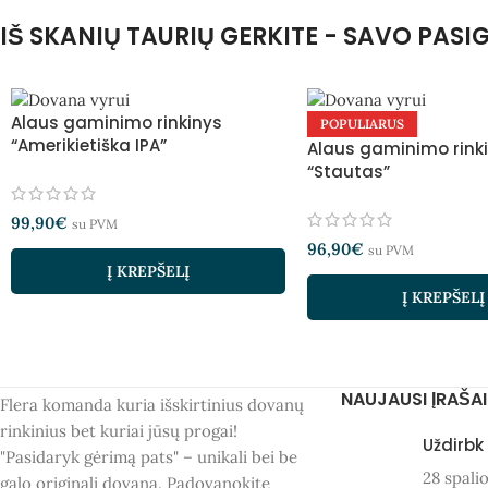
IŠ SKANIŲ TAURIŲ GERKITE - SAVO PAS
Alaus gaminimo rinkinys
POPULIARUS
“Amerikietiška IPA”
Alaus gaminimo rink
“Stautas”
99,90
€
su PVM
96,90
€
su PVM
Į KREPŠELĮ
Į KREPŠELĮ
NAUJAUSI ĮRAŠAI
Flera komanda kuria išskirtinius dovanų
rinkinius bet kuriai jūsų progai!
Uždirbk
"Pasidaryk gėrimą pats" – unikali bei be
28 spali
galo originali dovana. Padovanokite