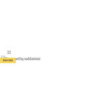
Spauskite, kad padidintumėte
NAUJAS