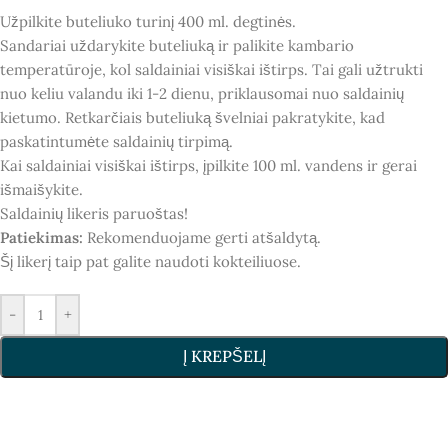
Užpilkite buteliuko turinį 400 ml. degtinės.
Sandariai uždarykite buteliuką ir palikite kambario
temperatūroje, kol saldainiai visiškai ištirps. Tai gali užtrukti
nuo keliu valandu iki 1-2 dienu, priklausomai nuo saldainių
kietumo. Retkarčiais buteliuką švelniai pakratykite, kad
paskatintumėte saldainių tirpimą.
Kai saldainiai visiškai ištirps, įpilkite 100 ml. vandens ir gerai
išmaišykite.
Saldainių likeris paruoštas!
Patiekimas:
Rekomenduojame gerti atšaldytą.
Šį likerį taip pat galite naudoti kokteiliuose.
-
+
Į KREPŠELĮ