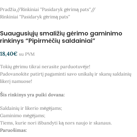
Pradžia
/
Rinkiniai ''Pasidaryk gėrimą pats''
/
Rinkiniai ''Pasidaryk gėrimą pats''
Suaugusiųjų smaližių gėrimo gaminimo
rinkinys “Pipirmėčių saldainiai”
18,40
€
su PVM
Tokių gėrimu tikrai nerasite parduotuvėje!
Padovanokite patirtį pagaminti savo unikalų ir skanų saldainių
likerį namuose!
Šis rinkinys yra puiki dovana:
⠀
Saldainių ir likerio mėgėjams;⠀
Gaminimo mėgėjams; ⠀
Tiems, kurie nori išbandyti ką nors naujo ir skanaus.
Paruošimas: