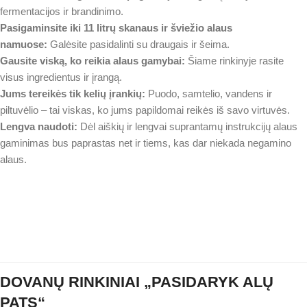
fermentacijos ir brandinimo.
Pasigaminsite iki 11 litrų skanaus ir šviežio alaus
namuose:
Galėsite pasidalinti su draugais ir šeima.
Gausite viską, ko reikia alaus gamybai:
Šiame rinkinyje rasite
visus ingredientus ir įrangą.
Jums tereikės tik kelių įrankių:
Puodo, samtelio, vandens ir
piltuvėlio – tai viskas, ko jums papildomai reikės iš savo virtuvės.
Lengva naudoti:
Dėl aiškių ir lengvai suprantamų instrukcijų alaus
gaminimas bus paprastas net ir tiems, kas dar niekada negamino
alaus.
KLIENTŲ ATSILIEPIMAI
DOVANŲ RINKINIAI „PASIDARYK ALŲ
PATS“