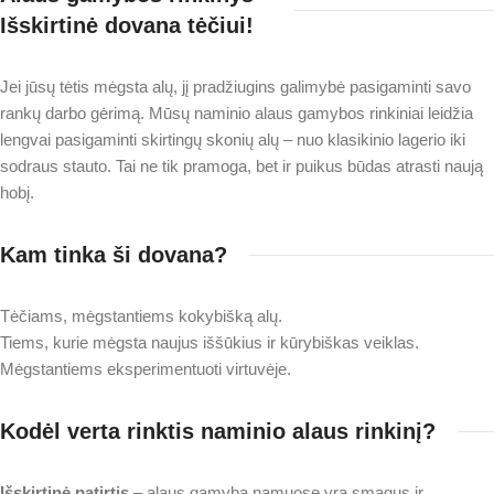
Išskirtinė dovana tėčiui!
Jei jūsų tėtis mėgsta alų, jį pradžiugins galimybė pasigaminti savo
rankų darbo gėrimą. Mūsų naminio alaus gamybos rinkiniai leidžia
lengvai pasigaminti skirtingų skonių alų – nuo klasikinio lagerio iki
sodraus stauto. Tai ne tik pramoga, bet ir puikus būdas atrasti naują
hobį.
Kam tinka ši dovana?
Tėčiams, mėgstantiems kokybišką alų.
Tiems, kurie mėgsta naujus iššūkius ir kūrybiškas veiklas.
Mėgstantiems eksperimentuoti virtuvėje.
Kodėl verta rinktis naminio alaus rinkinį?
Išskirtinė patirtis
– alaus gamyba namuose yra smagus ir