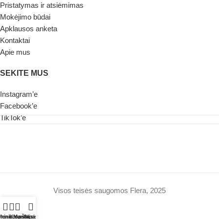
Pristatymas ir atsiėmimas
Mokėjimo būdai
Apklausos anketa
Kontaktai
Apie mus
SEKITE MUS
Instagram’e
Facebook’e
TikTok’e
Visos teisės saugomos Flera, 2025
ninė juosta
Meniu
Krepšelis
Mano paskyra
Susisiekite