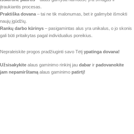
įtraukiantis procesas.
Praktiška dovana
– tai ne tik malonumas, bet ir galimybė išmokti
naujų įgūdžių.
Rankų darbo kūrinys
– pasigamintas alus yra unikalus, o jo skonis
gali būti pritaikytas pagal individualius poreikius.
Nepraleiskite progos pradžiuginti savo Tėtį
ypatinga dovana!
Užsisakykite
alaus gaminimo rinkinį jau
dabar
ir
padovanokite
jam
nepamirštamą
alaus gaminimo
patirtį!