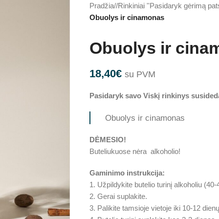
Pradžia
/
Rinkiniai ''Pasidaryk gėrimą pats
Obuolys ir cinamonas
Obuolys ir cin
18,40
€
su PVM
Pasidaryk savo Viskį rinkinys susideda
Obuolys ir cinamonas
DĖMESIO!
Buteliukuose nėra alkoholio!
Gaminimo instrukcija:
1. Užpildykite butelio turinį alkoholiu (40
2. Gerai suplakite.
3. Palikite tamsioje vietoje iki 10-12 dien