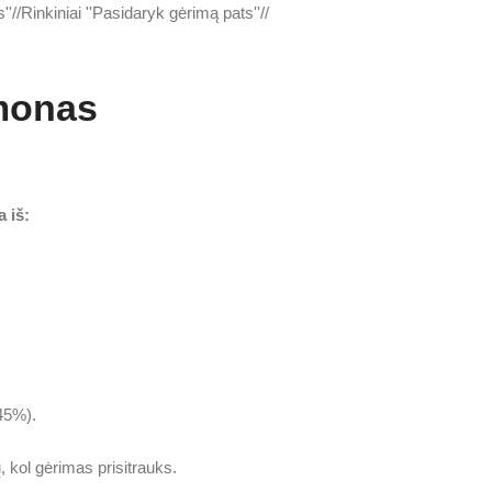
''
/
Rinkiniai ''Pasidaryk gėrimą pats''
/
amonas
 iš:
-45%).
ų, kol gėrimas prisitrauks.