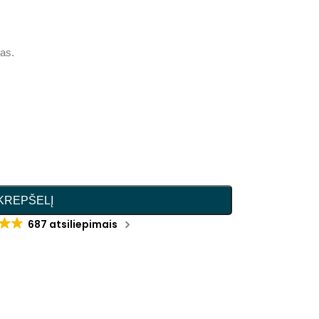
nas.
 KREPŠELĮ
687 atsiliepimais