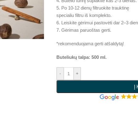
4. Butelio turinį suplakite kas 2-3 dienas.
5. Po 10-12 dienų filtruokite trauktinę
specialiu filtru iš komplekto.
6. Leiskite gėrimui pastovėti dar 2–3 die
7. Gėrimas paruoštas gerti.
*rekomenduojama gerti atšaldytą!
Buteliukų talpa: 500 ml.
-
+
Į