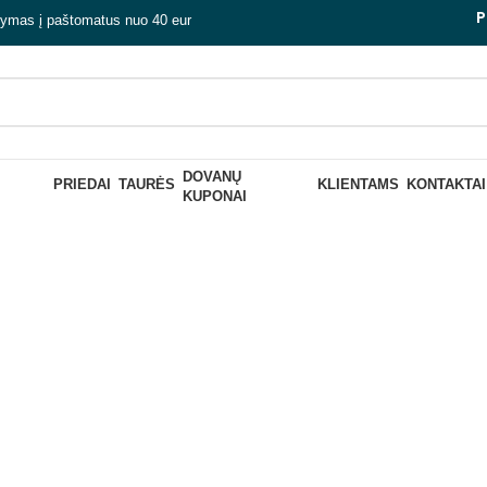
P
tymas į paštomatus nuo 40 eur
DOVANŲ
PRIEDAI
TAURĖS
KLIENTAMS
KONTAKTAI
KUPONAI