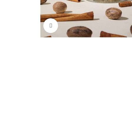
Spauskite, kad padidintumėte