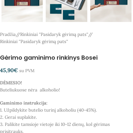
Pradžia
/
Rinkiniai ''Pasidaryk gėrimą pats''
/
Rinkiniai ''Pasidaryk gėrimą pats''
Gėrimo gaminimo rinkinys Bosei
45,90
€
su PVM
DĖMESIO!
Buteliukuose nėra alkoholio!
Gaminimo instrukcija:
1. Užpildykite butelio turinį alkoholiu (40-45%).
2. Gerai suplakite.
3. Palikite tamsioje vietoje iki 10-12 dienų, kol gėrimas
prisitrauks.