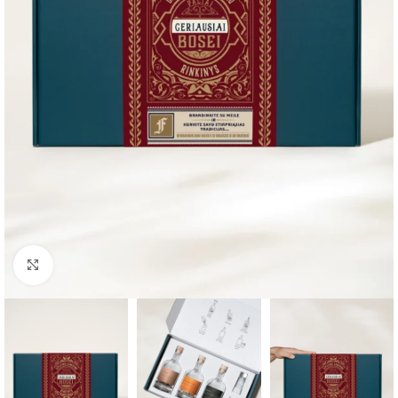
Spauskite, kad padidintumėte