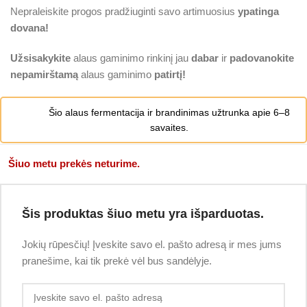
Nepraleiskite progos pradžiuginti savo artimuosius
ypatinga
dovana!
Užsisakykite
alaus gaminimo rinkinį jau
dabar
ir
padovanokite
nepamirštamą
alaus gaminimo
patirtį!
Šio alaus fermentacija ir brandinimas užtrunka apie 6–8
savaites.
Šiuo metu prekės neturime.
Šis produktas šiuo metu yra išparduotas.
Jokių rūpesčių! Įveskite savo el. pašto adresą ir mes jums
pranešime, kai tik prekė vėl bus sandėlyje.