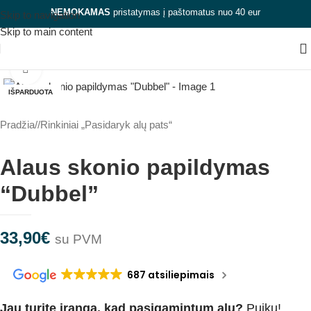
NEMOKAMAS
pristatymas į paštomatus nuo 40 eur
Skip to navigation
Skip to main content
Spauskite, kad padidintumėte
IŠPARDUOTA
Pradžia
/
Rinkiniai „Pasidaryk alų pats“
Alaus skonio papildymas
“Dubbel”
33,90
€
su PVM
687 atsiliepimais
Jau turite įrangą, kad pasigamintum alų?
Puiku!