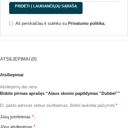
PRIDĖTI Į LAUKIANČIŲJŲ SĄRAŠĄ
Aš perskaičiau ir sutinku su
Privatumo politika.
ATSILIEPIMAI (0)
Atsiliepimai
Atsiliepimų dar nėra.
Būkite pirmas aprašęs “Alaus skonio papildymas “Dubbel””
El. pašto adresas nebus skelbiamas.
Būtini laukeliai pažymėti
*
Jūsų įvertinimas
*
Jūsų atsiliepimas
*