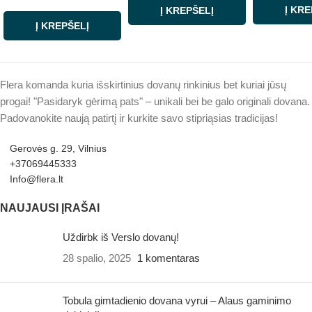
Į KRE
Į KREPŠELĮ
Į KREPŠELĮ
Flera komanda kuria išskirtinius dovanų rinkinius bet kuriai jūsų
progai! "Pasidaryk gėrimą pats" – unikali bei be galo originali dovana.
Padovanokite naują patirtį ir kurkite savo stipriąsias tradicijas!
Gerovės g. 29, Vilnius
+37069445333
Info@flera.lt
NAUJAUSI ĮRAŠAI
Uždirbk iš Verslo dovanų!
28 spalio, 2025
1 komentaras
Tobula gimtadienio dovana vyrui – Alaus gaminimo