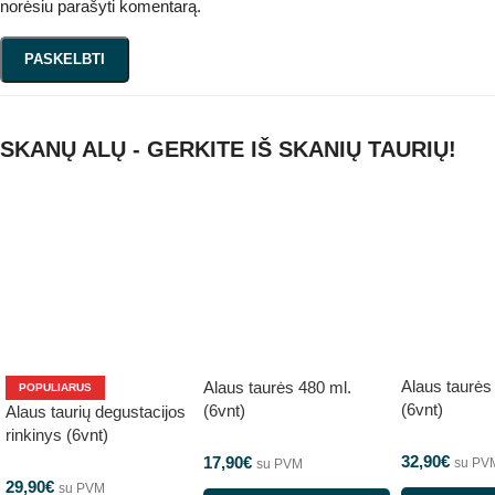
norėsiu parašyti komentarą.
SKANŲ ALŲ - GERKITE IŠ SKANIŲ TAURIŲ!
Alaus taurės
Alaus taurės 480 ml.
POPULIARUS
(6vnt)
(6vnt)
Alaus taurių degustacijos
rinkinys (6vnt)
32,90
€
17,90
€
su PV
su PVM
29,90
€
su PVM