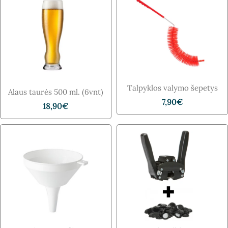
Talpyklos valymo šepetys
Alaus taurės 500 ml. (6vnt)
7,90
€
18,90
€