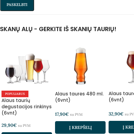
SKANŲ ALŲ - GERKITE IŠ SKANIŲ TAURIŲ!
Alaus taur
Alaus taurės 480 ml.
POPULIARUS
(6vnt)
(6vnt)
Alaus taurių
degustacijos rinkinys
(6vnt)
32,90
€
17,90
€
su P
su PVM
29,90
€
su PVM
Į KRE
Į KREPŠELĮ