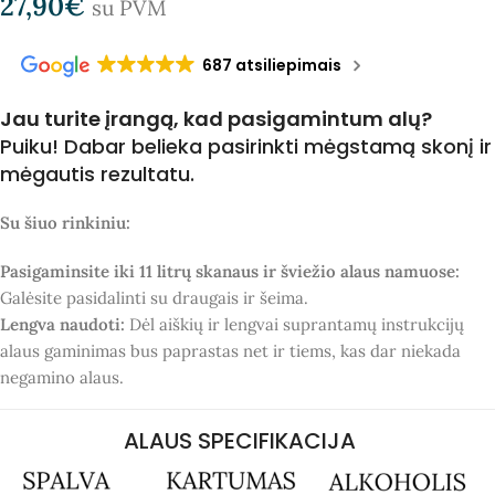
27,90
€
su PVM
687 atsiliepimais
Jau turite įrangą, kad pasigamintum alų?
Puiku! Dabar belieka pasirinkti mėgstamą skonį ir
mėgautis rezultatu.
Su šiuo rinkiniu:
Pasigaminsite iki 11 litrų skanaus ir šviežio alaus namuose:
Galėsite pasidalinti su draugais ir šeima.
Lengva naudoti:
Dėl aiškių ir lengvai suprantamų instrukcijų
alaus gaminimas bus paprastas net ir tiems, kas dar niekada
negamino alaus.
ALAUS SPECIFIKACIJA