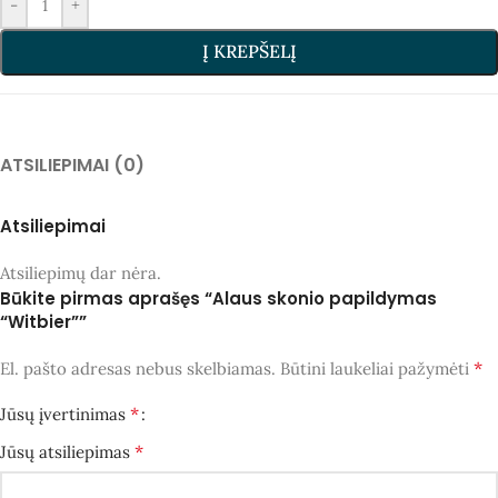
-
+
Į KREPŠELĮ
ATSILIEPIMAI (0)
Atsiliepimai
Atsiliepimų dar nėra.
Būkite pirmas aprašęs “Alaus skonio papildymas
“Witbier””
*
El. pašto adresas nebus skelbiamas.
Būtini laukeliai pažymėti
*
Jūsų įvertinimas
*
Jūsų atsiliepimas