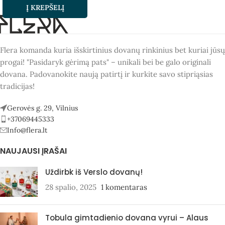
Į KREPŠELĮ
Flera komanda kuria išskirtinius dovanų rinkinius bet kuriai jūsų
progai! "Pasidaryk gėrimą pats" – unikali bei be galo originali
dovana. Padovanokite naują patirtį ir kurkite savo stipriąsias
tradicijas!
Gerovės g. 29, Vilnius
+37069445333
Info@flera.lt
NAUJAUSI ĮRAŠAI
Uždirbk iš Verslo dovanų!
28 spalio, 2025
1 komentaras
Tobula gimtadienio dovana vyrui – Alaus