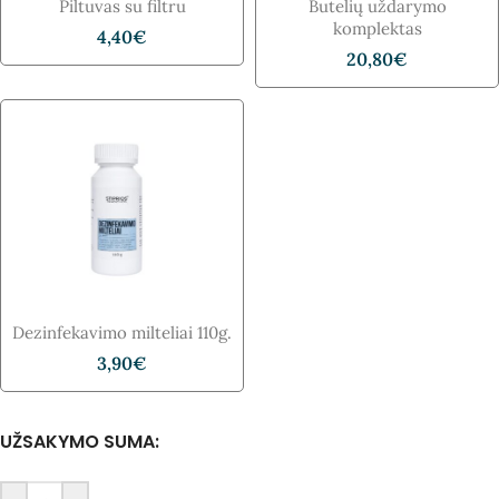
Piltuvas su filtru
Butelių uždarymo
komplektas
4,40
€
20,80
€
Dezinfekavimo​ milteliai 110g.
3,90
€
UŽSAKYMO SUMA: