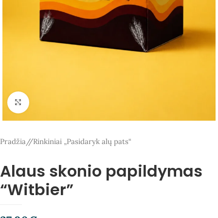
Spauskite, kad padidintumėte
Pradžia
/
Rinkiniai „Pasidaryk alų pats“
Alaus skonio papildymas
“Witbier”