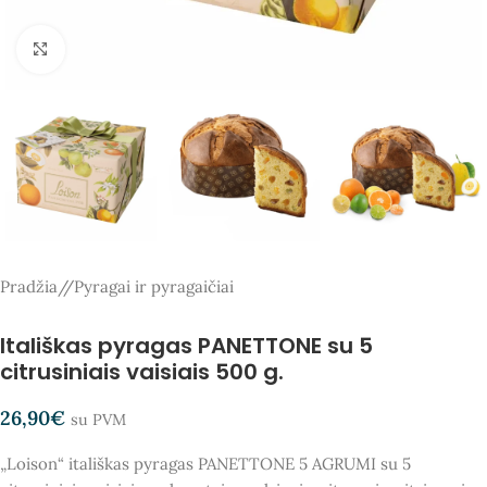
Spauskite, kad padidintumėte
Pradžia
/
Pyragai ir pyragaičiai
Itališkas pyragas PANETTONE su 5
citrusiniais vaisiais 500 g.
26,90
€
su PVM
„Loison“ itališkas pyragas PANETTONE 5 AGRUMI su 5