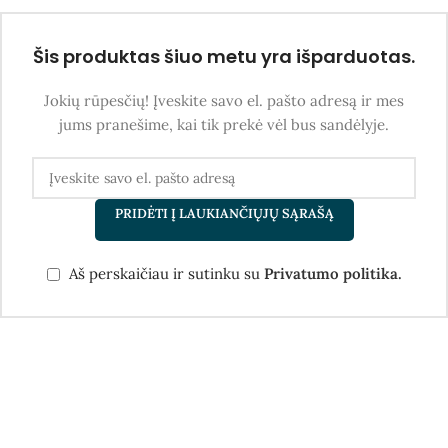
Šis produktas šiuo metu yra išparduotas.
Jokių rūpesčių! Įveskite savo el. pašto adresą ir mes
jums pranešime, kai tik prekė vėl bus sandėlyje.
PRIDĖTI Į LAUKIANČIŲJŲ SĄRAŠĄ
Aš perskaičiau ir sutinku su
Privatumo politika.