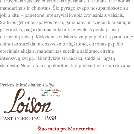
citrusiniais vaisiais: cukruotais apelsinais, citronais, citrinomis,
mandarinais ir chinotais. Šio pyrago kvapo nesupainiosote su
jokiu kitu – panetonė intensyviai kvepia citrusiniais vaisiais.
Sodrios geltonos spalvos tešla, gaminama iš šviežių kiaušinių ir
grietinėlės, pagardinama cukruota žievele iš penkių rūšių
citrusinių vaisių. Kiekvienas vaisius savaip papildo šią panetonę:
chinotas suteikia intensyvesnio rūgštumo, citronas papildo
eteriniais aliejais, mandarinas suteikia saldumo, citrina
intensyvų kvapą. Išbandykite šį vaisišką, saldžiai rūgštų
skanėstą. Nuostabiai supakuotas, tad puikiai tinka kaip dovana.
Prekės kilmės šalis:
Italija
Šiuo metu prekės neturime.