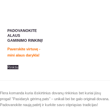
Rinktis
PADOVANOKITE
ALAUS
GAMINIMO RINKINĮ!
Paverskite virtuvę -
mini alaus darykla!
Rinktis
Flera komanda kuria išskirtinius dovanų rinkinius bet kuriai jūsų
progai! "Pasidaryk gėrimą pats" – unikali bei be galo originali dovana.
Padovanokite naują patirtį ir kurkite savo stipriąsias tradicijas!