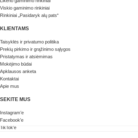
Likerio gaminimo rinkiniai
Viskio gaminimo rinkiniai
Rinkiniai „Pasidaryk alų pats“
KLIENTAMS
Taisyklės ir privatumo politika
Prekių pirkimo ir grąžinimo sąlygos
Pristatymas ir atsiėmimas
Mokėjimo būdai
Apklausos anketa
Kontaktai
Apie mus
SEKITE MUS
Instagram’e
Facebook’e
TikTok’e