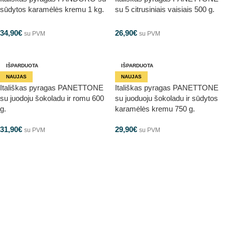
sūdytos karamėlės kremu 1 kg.
su 5 citrusiniais vaisiais 500 g.
34,90
€
26,90
€
su PVM
su PVM
IŠPARDUOTA
IŠPARDUOTA
NAUJAS
NAUJAS
Itališkas pyragas PANETTONE
Itališkas pyragas PANETTONE
su juodoju šokoladu ir romu 600
su juoduoju šokoladu ir sūdytos
g.
karamėlės kremu 750 g.
31,90
€
29,90
€
su PVM
su PVM