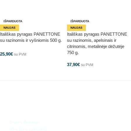
IŠPARDUOTA
IŠPARDUOTA
NAUJAS
NAUJAS
Itališkas pyragas PANETTONE
Itališkas pyragas PANETTONE
su razinomis ir vyšniomis 500 g.
su razinomis, apelsinais ir
citrinomis, metalinėje dėžutėje
750 g.
25,90
€
su PVM
37,90
€
su PVM
ĮVAIRIOS
TAURĖS
Taurės dovanai
arba jūsų namams!