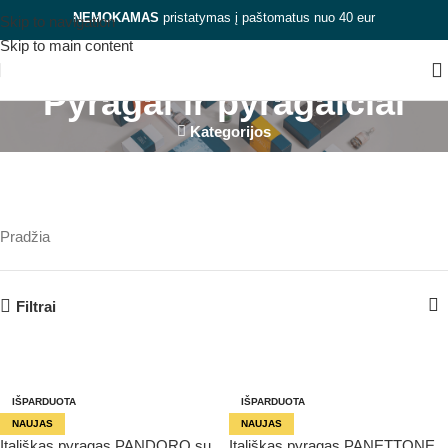
NEMOKAMAS
pristatymas į paštomatus nuo 40 eur
Skip to navigation
Skip to main content
Pyragai ir pyragaičiai
Kategorijos
Uždaryti
Pradžia
Filtrai
IŠPARDUOTA
IŠPARDUOTA
NAUJAS
NAUJAS
Itališkas pyragas PANDORO su
Itališkas pyragas PANETTONE