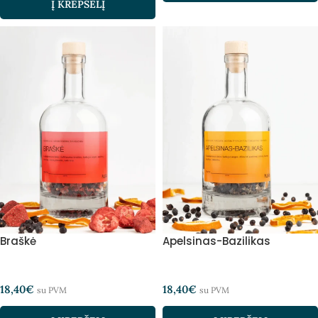
Į KREPŠELĮ
Braškė
Apelsinas-Bazilikas
18,40
€
18,40
€
su PVM
su PVM