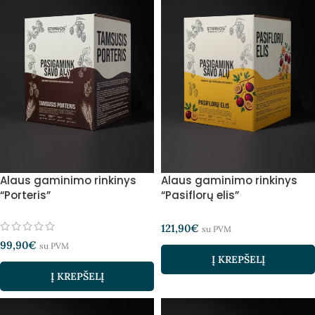
Alaus gaminimo rinkinys
Alaus gaminimo rinkinys
“Porteris”
“Pasiflorų elis”
121,90
€
su PVM
99,90
€
su PVM
Į KREPŠELĮ
Į KREPŠELĮ