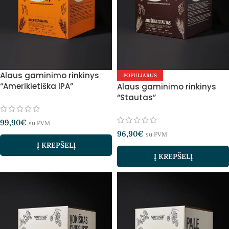
Alaus gaminimo rinkinys
POPULIARUS
“Amerikietiška IPA”
Alaus gaminimo rinkinys
“Stautas”
99,90
€
su PVM
96,90
€
su PVM
Į KREPŠELĮ
Į KREPŠELĮ