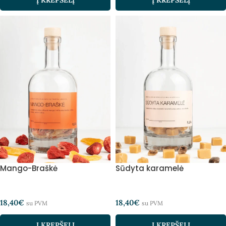
Mango-Braškė
Sūdyta karamelė
18,40
€
18,40
€
su PVM
su PVM
Į KREPŠELĮ
Į KREPŠELĮ