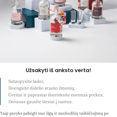
Užsakyti iš anksto verta!
Sutaupysite laiko;
Išvengsite didelio srauto žmonių;
Greitai ir paprastai išsirinksite norimas prekes;
Dovanas gausite tiesiai į namus.
Taip pavyks pabėgti nuo ilgų ir nuobodžių vaikščiojimų po