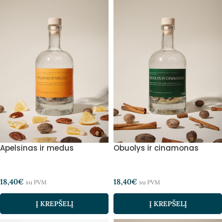
Apelsinas ir medus
Obuolys ir cinamonas
18,40
€
18,40
€
su PVM
su PVM
Į KREPŠELĮ
Į KREPŠELĮ