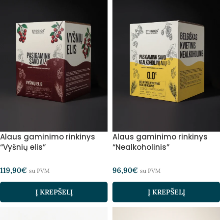
Alaus gaminimo rinkinys
Alaus gaminimo rinkinys
“Vyšnių elis”
“Nealkoholinis”
119,90
€
96,90
€
su PVM
su PVM
Į KREPŠELĮ
Į KREPŠELĮ