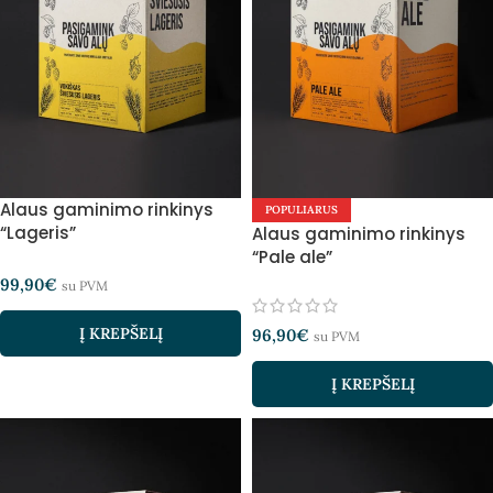
Alaus gaminimo rinkinys
POPULIARUS
“Lageris”
Alaus gaminimo rinkinys
“Pale ale”
99,90
€
su PVM
Į KREPŠELĮ
96,90
€
su PVM
Į KREPŠELĮ