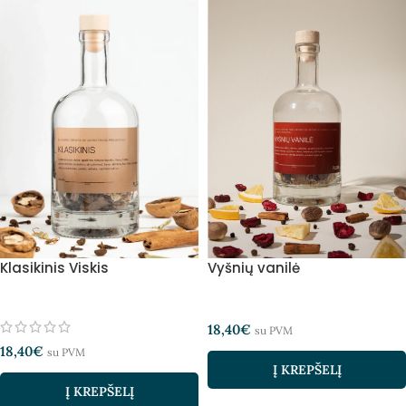
Klasikinis Viskis
Vyšnių vanilė
18,40
€
su PVM
18,40
€
su PVM
Į KREPŠELĮ
Į KREPŠELĮ