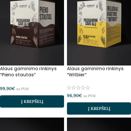
Alaus gaminimo rinkinys
Alaus gaminimo rinkinys
“Pieno stautas”
“Witbier”
99,90
€
su PVM
96,90
€
su PVM
Į KREPŠELĮ
Į KREPŠELĮ