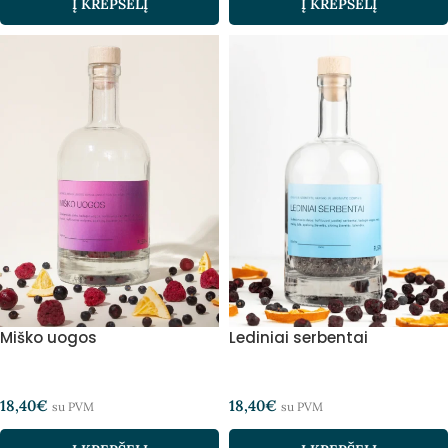
Į KREPŠELĮ
Į KREPŠELĮ
Miško uogos
Lediniai serbentai
18,40
€
18,40
€
su PVM
su PVM