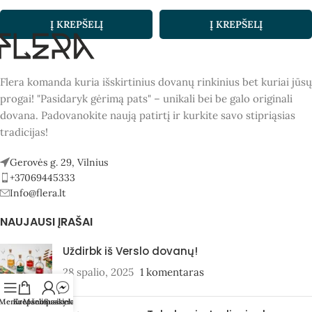
Į KREPŠELĮ
Į KREPŠELĮ
Flera komanda kuria išskirtinius dovanų rinkinius bet kuriai jūsų
progai! "Pasidaryk gėrimą pats" – unikali bei be galo originali
dovana. Padovanokite naują patirtį ir kurkite savo stipriąsias
tradicijas!
Gerovės g. 29, Vilnius
+37069445333
Info@flera.lt
NAUJAUSI ĮRAŠAI
Uždirbk iš Verslo dovanų!
28 spalio, 2025
1 komentaras
Meniu
Krepšelis
Mano paskyra
Susisiekite