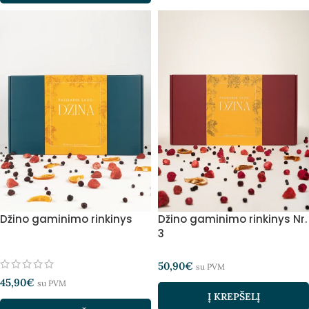
Džino gaminimo rinkinys
Džino gaminimo rinkinys Nr.
3
50,90
€
su PVM
45,90
€
su PVM
Į KREPŠELĮ