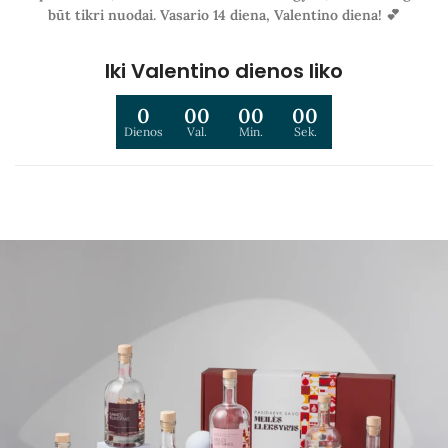
būt tikri nuodai. Vasario 14 diena, Valentino diena! 💕
Iki Valentino dienos liko
0
00
00
00
Dienos
Val.
Min.
Sek.