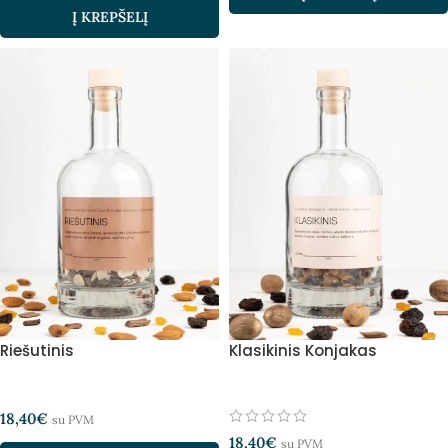
Į KREPŠELĮ
Riešutinis
Klasikinis Konjakas
18,40
€
su PVM
18,40
€
su PVM