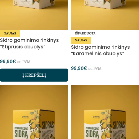
NAUJAS
IŠPARDUOTA
Sidro gaminimo rinkinys
NAUJAS
“Stiprusis obuolys”
Sidro gaminimo rinkinys
“Karamelinis obuolys”
99,90
€
su PVM
99,90
€
su PVM
Į KREPŠELĮ