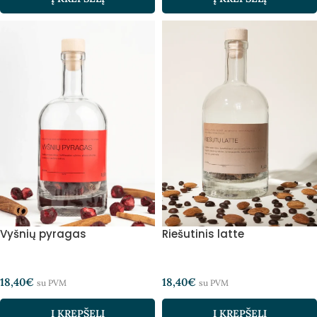
Vyšnių pyragas
Riešutinis latte
18,40
€
18,40
€
su PVM
su PVM
Į KREPŠELĮ
Į KREPŠELĮ