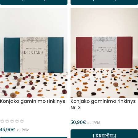
Konjako gaminimo rinkinys
Konjako gaminimo rinkinys
Nr. 3
50,90
€
su PVM
45,90
€
su PVM
Į KREPŠELĮ