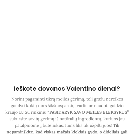
Ieškote dovanos Valentino dienai?
Norint pagaminti tikrą meilės gėrimą, toli gražu nereikės
gaudyti kokių nors šikšnosparnių, varlių ar naudoti gaidžio
kraujo 😵‍💫 Su rinkiniu
“PASIDARYK SAVO MEILĖS ELEKSYRUS”
sukursite savitą gėrimą iš natūralių ingredientų, kuriuos jau
patalpinome į buteliukus. Jums liks tik užpilti juos!
Tik
nepamirškite, kad viskas mažais kiekiais gydo, o dideliais gali