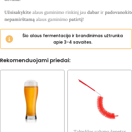
Užsisakykite
alaus gaminimo rinkinį jau
dabar
ir
padovanokit
nepamirštamą
alaus gaminimo
patirtį!
Šio alaus fermentacija ir brandinimas užtrunka
apie 3-4 savaites.
Rekomenduojami priedai:
Talpyklos valymo šepetys