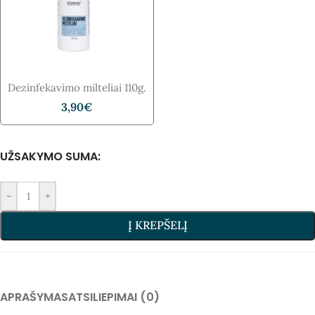
Dezinfekavimo​ milteliai 110g.
3,90
€
UŽSAKYMO SUMA:
-
+
Į KREPŠELĮ
APRAŠYMAS
ATSILIEPIMAI (0)