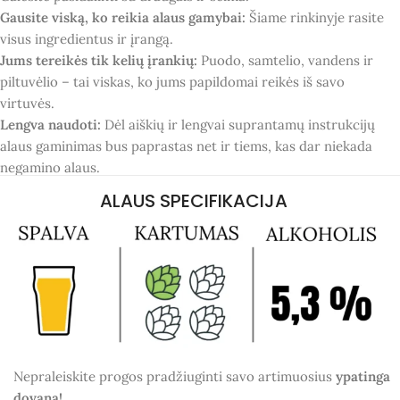
Gausite viską, ko reikia alaus gamybai:
Šiame rinkinyje rasite
visus ingredientus ir įrangą.
Jums tereikės tik kelių įrankių:
Puodo, samtelio, vandens ir
piltuvėlio – tai viskas, ko jums papildomai reikės iš savo
virtuvės.
Lengva naudoti:
Dėl aiškių ir lengvai suprantamų instrukcijų
alaus gaminimas bus paprastas net ir tiems, kas dar niekada
negamino alaus.
ALAUS SPECIFIKACIJA
Nepraleiskite progos pradžiuginti savo artimuosius
ypatinga
dovana!