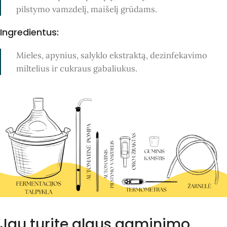
pilstymo vamzdelį, maišelį grūdams.
Ingredientus:
Mieles,
apynius, salyklo
ekstraktą,
dezinfekavimo
miltelius
ir
cukraus gabaliukus.
Jau turite alaus gaminimo