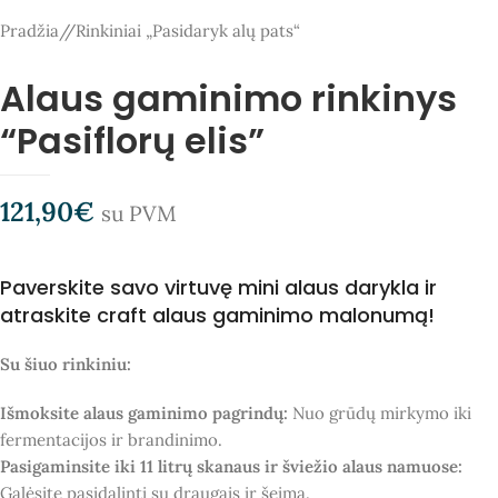
Pradžia
/
Rinkiniai „Pasidaryk alų pats“
Alaus gaminimo rinkinys
“Pasiflorų elis”
121,90
€
su PVM
Paverskite savo virtuvę mini alaus darykla ir
atraskite craft alaus gaminimo malonumą!
Su šiuo rinkiniu:
Išmoksite alaus gaminimo pagrindų:
Nuo grūdų mirkymo iki
fermentacijos ir brandinimo.
Pasigaminsite iki 11 litrų skanaus ir šviežio alaus namuose:
Galėsite pasidalinti su draugais ir šeima.