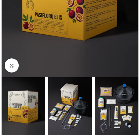
Spauskite, kad padidintumėte