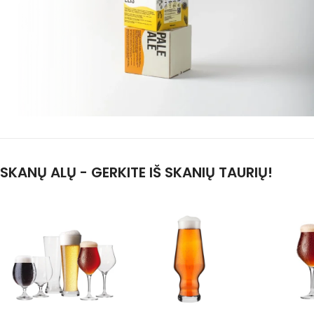
SKANŲ ALŲ - GERKITE IŠ SKANIŲ TAURIŲ!