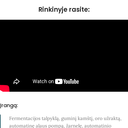
Rinkinyje rasite:
Įrangą:
Fermentacijos talpyklą,
guminį kamštį,
oro užraktą,
automatinę alaus pompą,
žarnelę,
automatinio