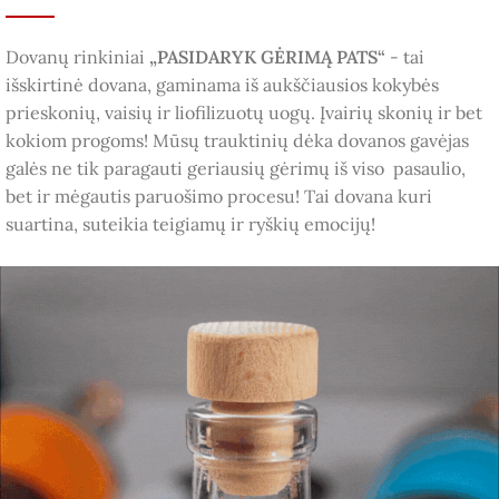
Dovanų rinkiniai
„PASIDARYK GĖRIMĄ PATS“
- tai
išskirtinė dovana, gaminama iš aukščiausios kokybės
prieskonių, vaisių ir liofilizuotų uogų. Įvairių skonių ir bet
kokiom progoms! Mūsų trauktinių dėka dovanos gavėjas
galės ne tik paragauti geriausių gėrimų iš viso pasaulio,
bet ir mėgautis paruošimo procesu! Tai dovana kuri
suartina, suteikia teigiamų ir ryškių emocijų!