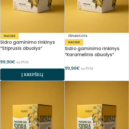
NAUJAS
IŠPARDUOTA
Sidro gaminimo rinkinys
NAUJAS
“Stiprusis obuolys”
Sidro gaminimo rinkinys
“Karamelinis obuolys”
99,90
€
su PVM
99,90
€
su PVM
Į KREPŠELĮ