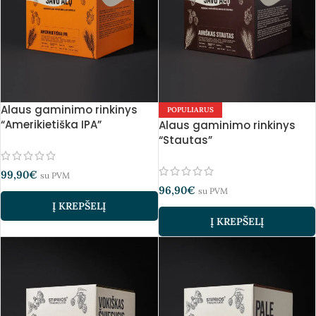
Alaus gaminimo rinkinys
POPULIARUS
“Amerikietiška IPA”
Alaus gaminimo rinkinys
“Stautas”
99,90
€
su PVM
96,90
€
su PVM
Į KREPŠELĮ
Į KREPŠELĮ