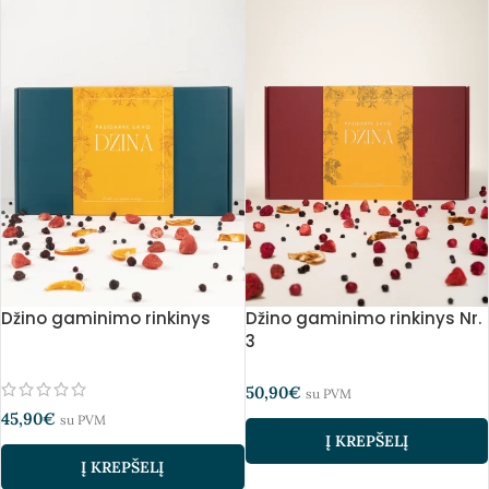
Džino gaminimo rinkinys
Džino gaminimo rinkinys Nr.
3
50,90
€
su PVM
45,90
€
su PVM
Į KREPŠELĮ
Į KREPŠELĮ