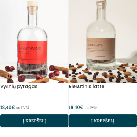
Vyšnių pyragas
Riešutinis latte
18,40
€
18,40
€
su PVM
su PVM
Į KREPŠELĮ
Į KREPŠELĮ