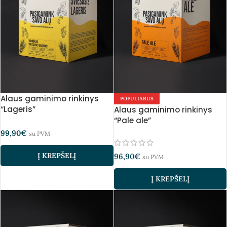
Alaus gaminimo rinkinys
POPULIARUS
“Lageris”
Alaus gaminimo rinkinys
“Pale ale”
99,90
€
su PVM
Į KREPŠELĮ
96,90
€
su PVM
Į KREPŠELĮ