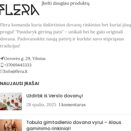
Įkelti daugiau produktų
Flera komanda kuria išskirtinius dovanų rinkinius bet kuriai jūsų
progai! "Pasidaryk gėrimą pats" – unikali bei be galo originali
dovana. Padovanokite naują patirtį ir kurkite savo stipriąsias
tradicijas!
Gerovės g. 29, Vilnius
+37069445333
Info@flera.lt
NAUJAUSI ĮRAŠAI
Uždirbk iš Verslo dovanų!
28 spalio, 2025
1 komentaras
Tobula gimtadienio dovana vyrui – Alaus
gaminimo rinkiniai!