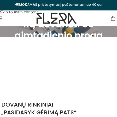
NEMOKAMAS
pristatymas į paštomatus nuo 40 eur
Skip to navigation
Skip to main content
Ką dovanoti 30
gimtadienio proga
vyrui?
Kategorijos
Uždaryti
DOVANŲ RINKINIAI
„PASIDARYK GĖRIMĄ PATS“