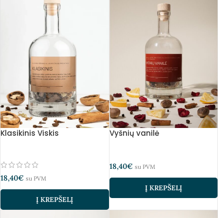
Klasikinis Viskis
Vyšnių vanilė
18,40
€
su PVM
18,40
€
su PVM
Į KREPŠELĮ
Į KREPŠELĮ