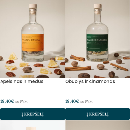
Apelsinas ir medus
Obuolys ir cinamonas
18,40
€
18,40
€
su PVM
su PVM
Į KREPŠELĮ
Į KREPŠELĮ