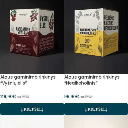
Alaus gaminimo rinkinys
Alaus gaminimo rinkinys
“Vyšnių elis”
“Nealkoholinis”
119,90
€
96,90
€
su PVM
su PVM
Į KREPŠELĮ
Į KREPŠELĮ