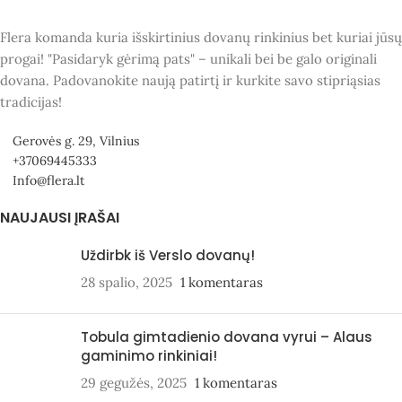
Flera komanda kuria išskirtinius dovanų rinkinius bet kuriai jūsų
progai! "Pasidaryk gėrimą pats" – unikali bei be galo originali
dovana. Padovanokite naują patirtį ir kurkite savo stipriąsias
tradicijas!
Gerovės g. 29, Vilnius
+37069445333
Info@flera.lt
NAUJAUSI ĮRAŠAI
Uždirbk iš Verslo dovanų!
28 spalio, 2025
1 komentaras
Tobula gimtadienio dovana vyrui – Alaus
gaminimo rinkiniai!
29 gegužės, 2025
1 komentaras