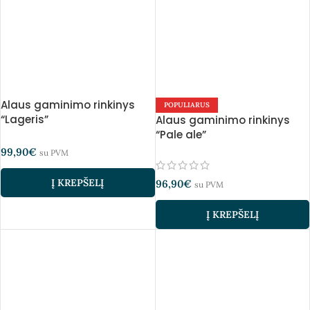
Alaus gaminimo rinkinys
POPULIARUS
“Lageris”
Alaus gaminimo rinkinys
“Pale ale”
99,90
€
su PVM
Į KREPŠELĮ
96,90
€
su PVM
Į KREPŠELĮ