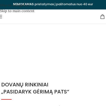
NEMOKAMAS
pristatymas į paštomatus nuo 40 eur
Skip to navigation
Skip to main content
Unikalios verslo
dovanos
Kategorijos
Uždaryti
DOVANŲ RINKINIAI
„PASIDARYK GĖRIMĄ PATS“