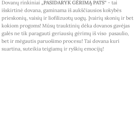
Dovanų rinkiniai
„PASIDARYK GĖRIMĄ PATS“
- tai
išskirtinė dovana, gaminama iš aukščiausios kokybės
prieskonių, vaisių ir liofilizuotų uogų. Įvairių skonių ir bet
kokiom progoms! Mūsų trauktinių dėka dovanos gavėjas
galės ne tik paragauti geriausių gėrimų iš viso pasaulio,
bet ir mėgautis paruošimo procesu! Tai dovana kuri
suartina, suteikia teigiamų ir ryškių emocijų!