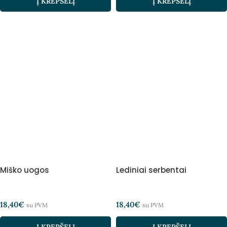
Į KREPŠELĮ
Į KREPŠELĮ
Miško uogos
Lediniai serbentai
18,40
€
18,40
€
su PVM
su PVM