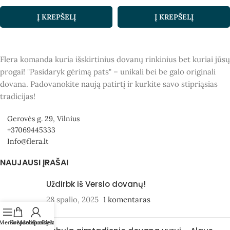
Į KREPŠELĮ
Į KREPŠELĮ
Flera komanda kuria išskirtinius dovanų rinkinius bet kuriai jūsų
progai! "Pasidaryk gėrimą pats" – unikali bei be galo originali
dovana. Padovanokite naują patirtį ir kurkite savo stipriąsias
tradicijas!
Gerovės g. 29, Vilnius
+37069445333
Info@flera.lt
NAUJAUSI ĮRAŠAI
Uždirbk iš Verslo dovanų!
28 spalio, 2025
1 komentaras
Meniu
Krepšelis
Mano paskyra
Susisiekite