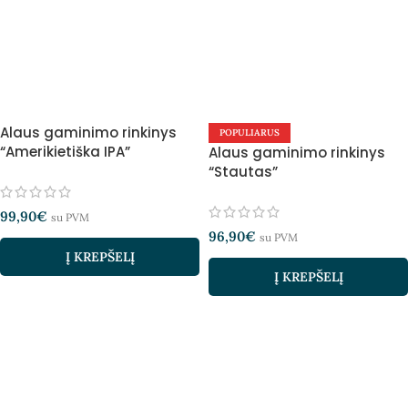
Alaus gaminimo rinkinys
POPULIARUS
“Amerikietiška IPA”
Alaus gaminimo rinkinys
“Stautas”
99,90
€
su PVM
96,90
€
su PVM
Į KREPŠELĮ
Į KREPŠELĮ