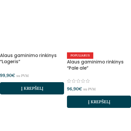
Alaus gaminimo rinkinys
POPULIARUS
“Lageris”
Alaus gaminimo rinkinys
“Pale ale”
99,90
€
su PVM
Į KREPŠELĮ
96,90
€
su PVM
Į KREPŠELĮ