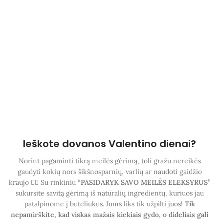
Ieškote dovanos Valentino dienai?
Norint pagaminti tikrą meilės gėrimą, toli gražu nereikės
gaudyti kokių nors šikšnosparnių, varlių ar naudoti gaidžio
kraujo 😵‍💫 Su rinkiniu
“PASIDARYK SAVO MEILĖS ELEKSYRUS”
sukursite savitą gėrimą iš natūralių ingredientų, kuriuos jau
patalpinome į buteliukus. Jums liks tik užpilti juos!
Tik
nepamirškite, kad viskas mažais kiekiais gydo, o dideliais gali