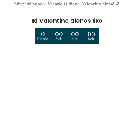
būt tikri nuodai. Vasario 14 diena, Valentino diena! 💕
Iki Valentino dienos liko
0
00
00
00
Dienos
Val.
Min.
Sek.