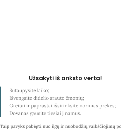
Užsakyti iš anksto verta!
Sutaupysite laiko;
Išvengsite didelio srauto žmonių;
Greitai ir paprastai išsirinksite norimas prekes;
Dovanas gausite tiesiai į namus.
Taip pavyks pabėgti nuo ilgų ir nuobodžių vaikščiojimų po