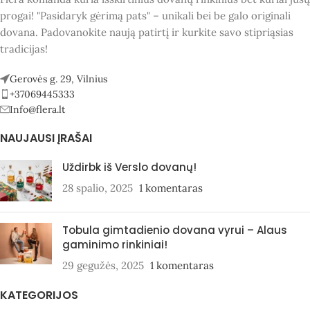
progai! "Pasidaryk gėrimą pats" – unikali bei be galo originali
dovana. Padovanokite naują patirtį ir kurkite savo stipriąsias
tradicijas!
Gerovės g. 29, Vilnius
+37069445333
Info@flera.lt
NAUJAUSI ĮRAŠAI
Uždirbk iš Verslo dovanų!
28 spalio, 2025
1 komentaras
Tobula gimtadienio dovana vyrui – Alaus
gaminimo rinkiniai!
29 gegužės, 2025
1 komentaras
KATEGORIJOS