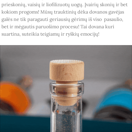
prieskonių, vaisių ir liofilizuotų uogų. Įvairių skonių ir bet
kokiom progoms! Mūsų trauktinių dėka dovanos gavėjas
galės ne tik paragauti geriausių gėrimų iš viso pasaulio,
bet ir mėgautis paruošimo procesu! Tai dovana kuri
suartina, suteikia teigiamų ir ryškių emocijų!