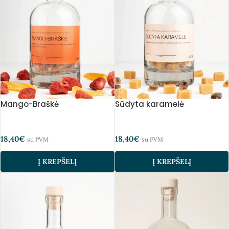
Mango-Braškė
Sūdyta karamelė
18,40
€
18,40
€
su PVM
su PVM
Į KREPŠELĮ
Į KREPŠELĮ