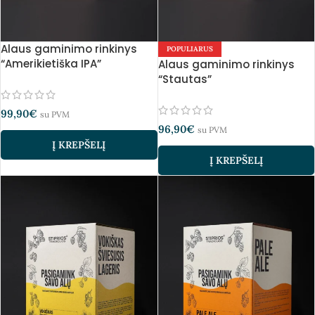
Alaus gaminimo rinkinys
POPULIARUS
“Amerikietiška IPA”
Alaus gaminimo rinkinys
“Stautas”
99,90
€
su PVM
96,90
€
su PVM
Į KREPŠELĮ
Į KREPŠELĮ