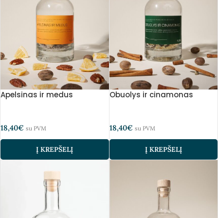
Apelsinas ir medus
Obuolys ir cinamonas
18,40
€
18,40
€
su PVM
su PVM
Į KREPŠELĮ
Į KREPŠELĮ