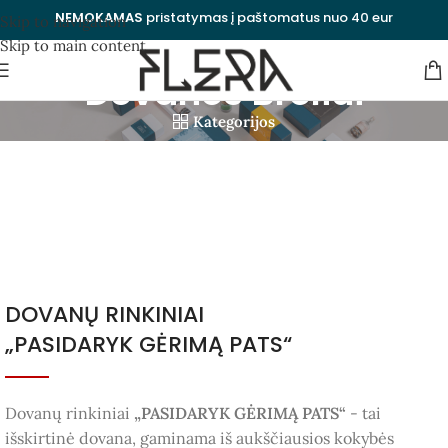
NEMOKAMAS
pristatymas į paštomatus nuo 40 eur
Skip to navigation
Skip to main content
Dovanos Broliui
Kategorijos
Uždaryti
DOVANŲ RINKINIAI
„PASIDARYK GĖRIMĄ PATS“
Dovanų rinkiniai
„PASIDARYK GĖRIMĄ PATS“
- tai
išskirtinė dovana, gaminama iš aukščiausios kokybės