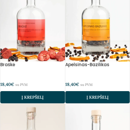
Braškė
Apelsinas-Bazilikas
18,40
€
18,40
€
su PVM
su PVM
Į KREPŠELĮ
Į KREPŠELĮ