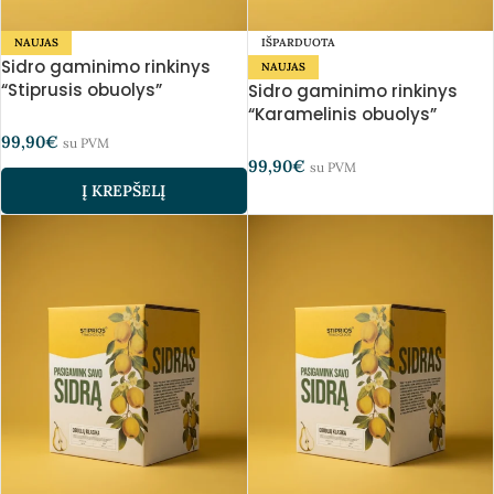
NAUJAS
IŠPARDUOTA
Sidro gaminimo rinkinys
NAUJAS
“Stiprusis obuolys”
Sidro gaminimo rinkinys
“Karamelinis obuolys”
99,90
€
su PVM
99,90
€
su PVM
Į KREPŠELĮ