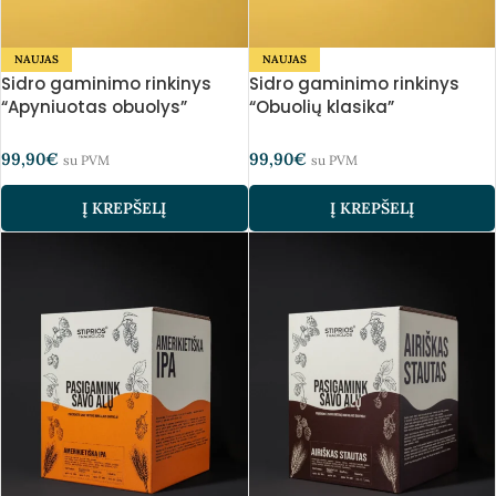
NAUJAS
NAUJAS
Sidro gaminimo rinkinys
Sidro gaminimo rinkinys
“Apyniuotas obuolys”
“Obuolių klasika”
99,90
€
99,90
€
su PVM
su PVM
Į KREPŠELĮ
Į KREPŠELĮ