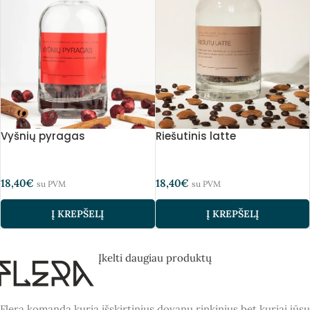
Vyšnių pyragas
Riešutinis latte
18,40
€
18,40
€
su PVM
su PVM
Į KREPŠELĮ
Į KREPŠELĮ
Įkelti daugiau produktų
Flera komanda kuria išskirtinius dovanų rinkinius bet kuriai jūsų