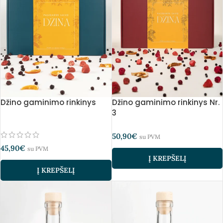
Džino gaminimo rinkinys
Džino gaminimo rinkinys Nr.
3
50,90
€
su PVM
45,90
€
su PVM
Į KREPŠELĮ
Į KREPŠELĮ