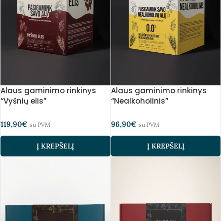
Alaus gaminimo rinkinys
Alaus gaminimo rinkinys
“Vyšnių elis”
“Nealkoholinis”
119,90
€
96,90
€
su PVM
su PVM
Į KREPŠELĮ
Į KREPŠELĮ