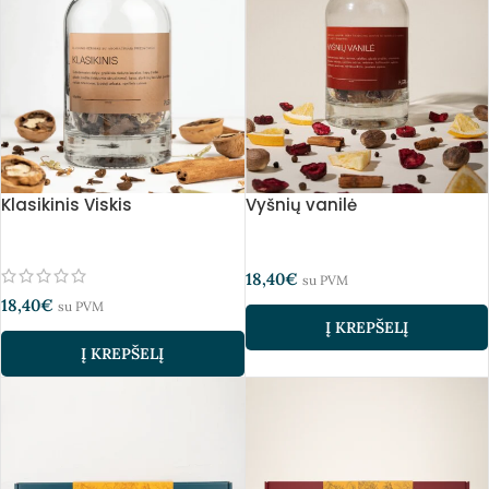
Klasikinis Viskis
Vyšnių vanilė
18,40
€
su PVM
18,40
€
su PVM
Į KREPŠELĮ
Į KREPŠELĮ