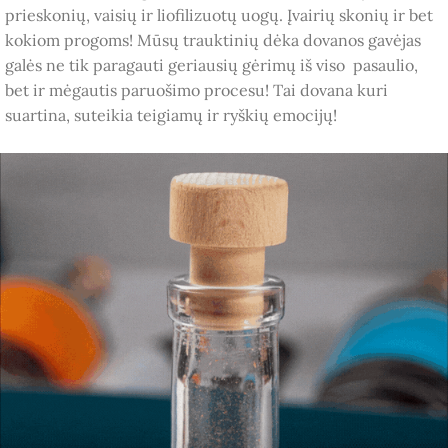
prieskonių, vaisių ir liofilizuotų uogų. Įvairių skonių ir bet
kokiom progoms! Mūsų trauktinių dėka dovanos gavėjas
galės ne tik paragauti geriausių gėrimų iš viso pasaulio,
bet ir mėgautis paruošimo procesu! Tai dovana kuri
suartina, suteikia teigiamų ir ryškių emocijų!