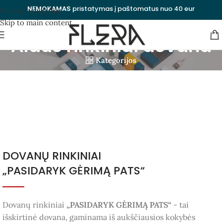
NEMOKAMAS
pristatymas į paštomatus nuo 40 eur
Skip to navigation
Skip to main content
Alaus rinkiniai dovana
Kategorijos
Uždaryti
DOVANŲ RINKINIAI
„PASIDARYK GĖRIMĄ PATS“
Dovanų rinkiniai
„PASIDARYK GĖRIMĄ PATS“
- tai
išskirtinė dovana, gaminama iš aukščiausios kokybės