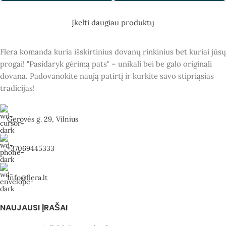
Įkelti daugiau produktų
Flera komanda kuria išskirtinius dovanų rinkinius bet kuriai jūsų
progai! "Pasidaryk gėrimą pats" – unikali bei be galo originali
dovana. Padovanokite naują patirtį ir kurkite savo stipriąsias
tradicijas!
Gerovės g. 29, Vilnius
+37069445333
Info@flera.lt
NAUJAUSI ĮRAŠAI