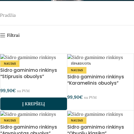
Pradžia
Filtrai
NAUJAS
IŠPARDUOTA
Sidro gaminimo rinkinys
NAUJAS
“Stiprusis obuolys”
Sidro gaminimo rinkinys
“Karamelinis obuolys”
99,90
€
su PVM
99,90
€
su PVM
Į KREPŠELĮ
NAUJAS
NAUJAS
Sidro gaminimo rinkinys
Sidro gaminimo rinkinys
“Apyniuotas obuolys”
“Obuolių klasika”