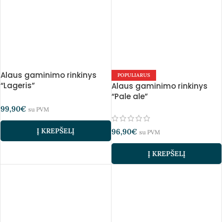
Alaus gaminimo rinkinys
POPULIARUS
“Lageris”
Alaus gaminimo rinkinys
“Pale ale”
99,90
€
su PVM
Į KREPŠELĮ
96,90
€
su PVM
Į KREPŠELĮ