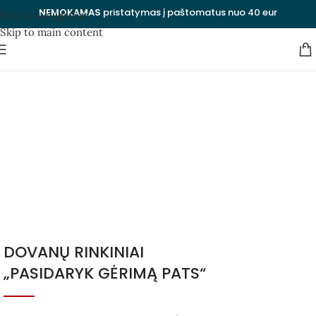
NEMOKAMAS
pristatymas į paštomatus nuo 40 eur
Skip to navigation
Skip to main content
Dovana 50 metų proga
vyrui
Kategorijos
Uždaryti
DOVANŲ RINKINIAI
„PASIDARYK GĖRIMĄ PATS“