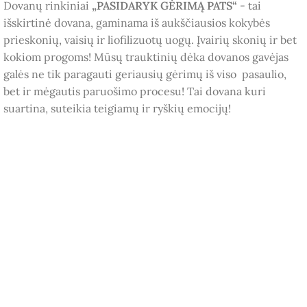
Dovanų rinkiniai
„PASIDARYK GĖRIMĄ PATS“
- tai
išskirtinė dovana, gaminama iš aukščiausios kokybės
prieskonių, vaisių ir liofilizuotų uogų. Įvairių skonių ir bet
kokiom progoms! Mūsų trauktinių dėka dovanos gavėjas
galės ne tik paragauti geriausių gėrimų iš viso pasaulio,
bet ir mėgautis paruošimo procesu! Tai dovana kuri
suartina, suteikia teigiamų ir ryškių emocijų!