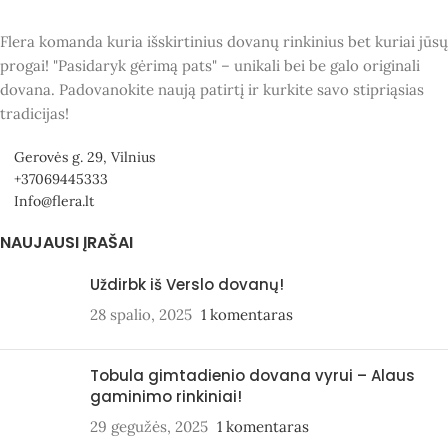
Flera komanda kuria išskirtinius dovanų rinkinius bet kuriai jūsų
progai! "Pasidaryk gėrimą pats" – unikali bei be galo originali
dovana. Padovanokite naują patirtį ir kurkite savo stipriąsias
tradicijas!
Gerovės g. 29, Vilnius
+37069445333
Info@flera.lt
NAUJAUSI ĮRAŠAI
Uždirbk iš Verslo dovanų!
28 spalio, 2025
1 komentaras
Tobula gimtadienio dovana vyrui – Alaus
gaminimo rinkiniai!
29 gegužės, 2025
1 komentaras