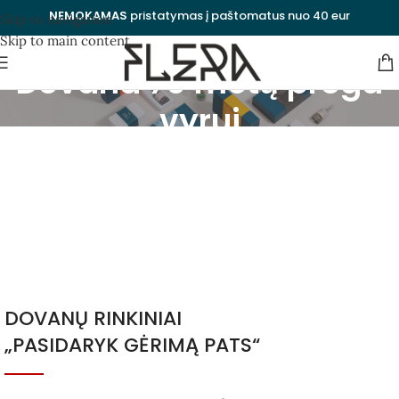
NEMOKAMAS
pristatymas į paštomatus nuo 40 eur
Skip to navigation
Skip to main content
Dovana 70 metų proga
vyrui
Kategorijos
Uždaryti
DOVANŲ RINKINIAI
„PASIDARYK GĖRIMĄ PATS“