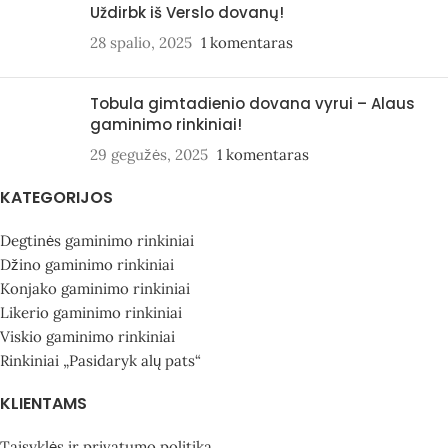
Uždirbk iš Verslo dovanų!
28 spalio, 2025
1 komentaras
Tobula gimtadienio dovana vyrui – Alaus
gaminimo rinkiniai!
29 gegužės, 2025
1 komentaras
KATEGORIJOS
Degtinės gaminimo rinkiniai
Džino gaminimo rinkiniai
Konjako gaminimo rinkiniai
Likerio gaminimo rinkiniai
Viskio gaminimo rinkiniai
Rinkiniai „Pasidaryk alų pats“
KLIENTAMS
Taisyklės ir privatumo politika