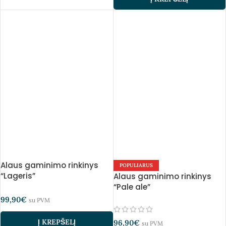
Alaus gaminimo rinkinys
POPULIARUS
“Lageris”
Alaus gaminimo rinkinys
“Pale ale”
99,90
€
su PVM
Į KREPŠELĮ
96,90
€
su PVM