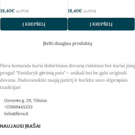
18,40
€
18,40
€
su PVM
su PVM
Į KREPŠELĮ
Į KREPŠELĮ
Įkelti daugiau produktų
Flera komanda kuria išskirtinius dovanų rinkinius bet kuriai jūsų
progai! "Pasidaryk gėrimą pats" – unikali bei be galo originali
dovana. Padovanokite naują patirtį ir kurkite savo stipriąsias
tradicijas!
Gerovės g. 29, Vilnius
+37069445333
Info@flera.lt
NAUJAUSI ĮRAŠAI