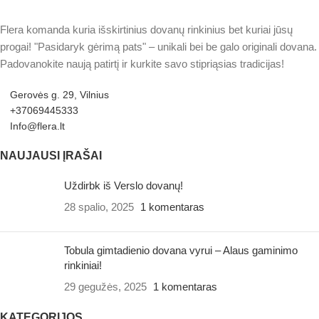
Flera komanda kuria išskirtinius dovanų rinkinius bet kuriai jūsų
progai! "Pasidaryk gėrimą pats" – unikali bei be galo originali dovana.
Padovanokite naują patirtį ir kurkite savo stipriąsias tradicijas!
Gerovės g. 29, Vilnius
+37069445333
Info@flera.lt
NAUJAUSI ĮRAŠAI
Uždirbk iš Verslo dovanų!
28 spalio, 2025
1 komentaras
Tobula gimtadienio dovana vyrui – Alaus gaminimo
rinkiniai!
29 gegužės, 2025
1 komentaras
KATEGORIJOS