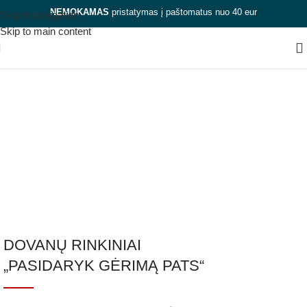
NEMOKAMAS
pristatymas į paštomatus nuo 40 eur
Skip to navigation
Skip to main content
Dovana vyrui 50 metų
proga
Kategorijos
Uždaryti
DOVANŲ RINKINIAI
„PASIDARYK GĖRIMĄ PATS“