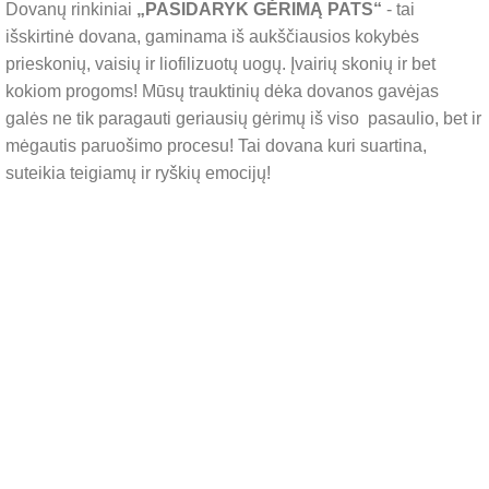
Dovanų rinkiniai
„PASIDARYK GĖRIMĄ PATS“
- tai
išskirtinė dovana, gaminama iš aukščiausios kokybės
prieskonių, vaisių ir liofilizuotų uogų. Įvairių skonių ir bet
kokiom progoms! Mūsų trauktinių dėka dovanos gavėjas
galės ne tik paragauti geriausių gėrimų iš viso pasaulio, bet ir
mėgautis paruošimo procesu! Tai dovana kuri suartina,
suteikia teigiamų ir ryškių emocijų!