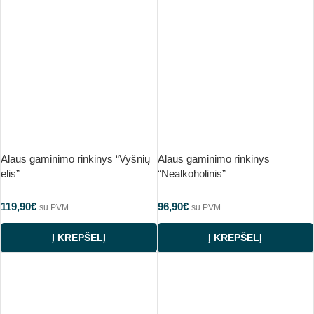
Alaus gaminimo rinkinys “Vyšnių
Alaus gaminimo rinkinys
elis”
“Nealkoholinis”
119,90
€
96,90
€
su PVM
su PVM
Į KREPŠELĮ
Į KREPŠELĮ