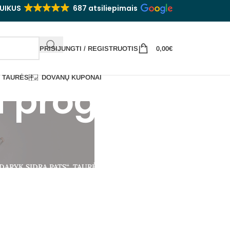
UIKUS
687 atsiliepimais
PRISIJUNGTI / REGISTRUOTIS
0,00
€
TAURĖS
DOVANŲ KUPONAI
u proga
IDARYK SIDRĄ PATS“
TAURĖS