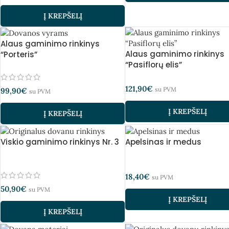
Į KREPŠELĮ
Alaus gaminimo rinkinys
Alaus gaminimo rinkinys
“Porteris”
“Pasiflorų elis”
121,90
€
su PVM
99,90
€
su PVM
Į KREPŠELĮ
Į KREPŠELĮ
Viskio gaminimo rinkinys Nr. 3
Apelsinas ir medus
18,40
€
su PVM
50,90
€
su PVM
Į KREPŠELĮ
Į KREPŠELĮ