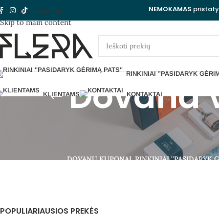
NEMOKAMAS
pristat
Skip to navigation
Skip to main content
RINKINIAI ”PASIDARYK GĖRI
Dovana v
KLIENTAMS
KONTAKTAI
DOVANŲ KUPONAI
RINKINIAI ''PASIDARYK G
POPULIARIAUSIOS PREKĖS