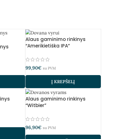
Alaus gaminimo rinkinys
“Amerikietiška IPA”
inys
99,90
€
su PVM
Į KREPŠELĮ
inys
Alaus gaminimo rinkinys
“Witbier”
96,90
€
su PVM