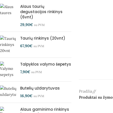
Alaus taurių
degustacijos rinkinys
(6vnt)
29,90
€
su PVM
Taurių rinkinys (20vnt)
67,90
€
su PVM
Talpyklos valymo šepetys
7,90
€
su PVM
Butelių uždarytuvas
Pradžia
/
16,90
€
su PVM
Produktai su žymo
Alaus gaminimo rinkinys