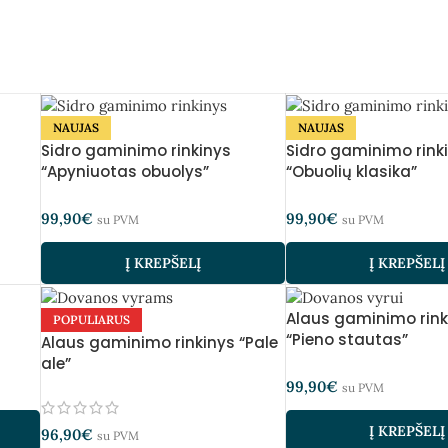
NAUJAS
NAUJAS
Sidro gaminimo rinkinys
Sidro gaminimo rink
“Apyniuotas obuolys”
“Obuolių klasika”
99,90
€
99,90
€
su PVM
su PVM
Į KREPŠELĮ
Į KREPŠELĮ
Alaus gaminimo rink
POPULIARUS
“Pieno stautas”
Alaus gaminimo rinkinys “Pale
ale”
99,90
€
su PVM
Į KREPŠELĮ
96,90
€
su PVM