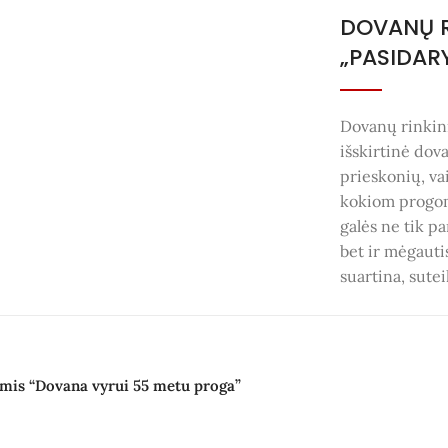
DOVANŲ R
„PASIDAR
Dovanų rinkin
išskirtinė dov
prieskonių, vai
kokiom progom
galės ne tik p
bet ir mėgauti
suartina, sutei
mis “Dovana vyrui 55 metu proga”