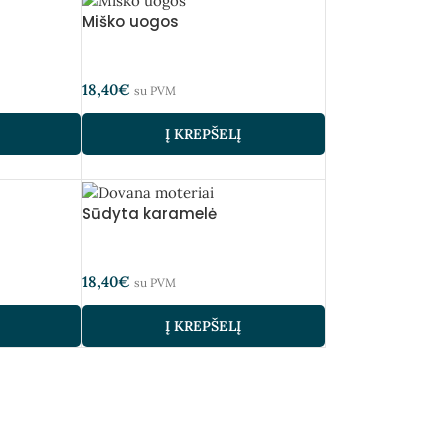
Miško uogos
18,40
€
su PVM
Į KREPŠELĮ
Sūdyta karamelė
18,40
€
su PVM
Į KREPŠELĮ