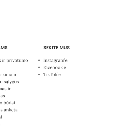
AMS
SEKITE MUS
s ir privatumo
Instagram’e
Facebook’e
irkimo ir
TikTok’e
o sąlygos
mas ir
mas
o būdai
s anketa
i
s