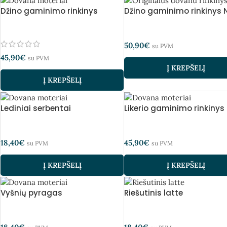
Džino gaminimo rinkinys
Džino gaminimo rinkinys N
50,90
€
su PVM
45,90
€
su PVM
Į KREPŠELĮ
Į KREPŠELĮ
Lediniai serbentai
Likerio gaminimo rinkinys
18,40
€
45,90
€
su PVM
su PVM
Į KREPŠELĮ
Į KREPŠELĮ
Vyšnių pyragas
Riešutinis latte