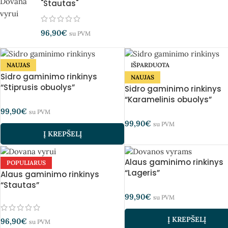
"Stautas"
96,90
€
su PVM
NAUJAS
IŠPARDUOTA
Sidro gaminimo rinkinys
NAUJAS
“Stiprusis obuolys”
Sidro gaminimo rinkinys
“Karamelinis obuolys”
99,90
€
su PVM
99,90
€
su PVM
Į KREPŠELĮ
Alaus gaminimo rinkinys
POPULIARUS
“Lageris”
Alaus gaminimo rinkinys
“Stautas”
99,90
€
su PVM
Į KREPŠELĮ
96,90
€
su PVM