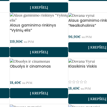
Į KREPŠELĮ
Alaus gaminimo rink
Alaus gaminimo rinkinys
“Nealkoholinis”
“Vyšnių elis”
96,90
€
su PVM
119,90
€
su PVM
Į KREPŠELĮ
Į KREPŠELĮ
Obuolys ir cinamonas
Klasikinis Viskis
18,40
€
su PVM
18,40
€
su PVM
Į KREPŠELĮ
Į KREPŠELĮ