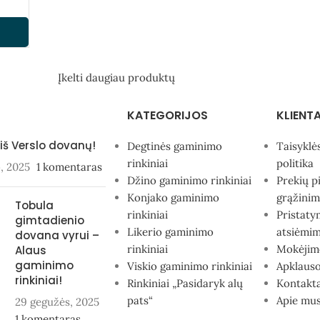
Įkelti daugiau produktų
KATEGORIJOS
KLIENT
 iš Verslo dovanų!
Degtinės gaminimo
Taisyklė
rinkiniai
politika
o, 2025
1 komentaras
Džino gaminimo rinkiniai
Prekių p
Konjako gaminimo
grąžinim
Tobula
rinkiniai
Pristaty
gimtadienio
Likerio gaminimo
atsiėmi
dovana vyrui –
rinkiniai
Mokėjim
Alaus
gaminimo
Viskio gaminimo rinkiniai
Apklauso
rinkiniai!
Rinkiniai „Pasidaryk alų
Kontakta
pats“
Apie mu
29 gegužės, 2025
1 komentaras