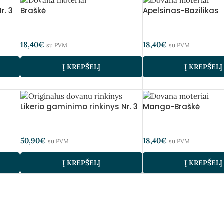
r. 3
Braškė
Apelsinas-Bazilikas
18,40
€
18,40
€
su PVM
su PVM
Į KREPŠELĮ
Į KREPŠELĮ
Likerio gaminimo rinkinys Nr. 3
Mango-Braškė
50,90
€
18,40
€
su PVM
su PVM
Į KREPŠELĮ
Į KREPŠELĮ