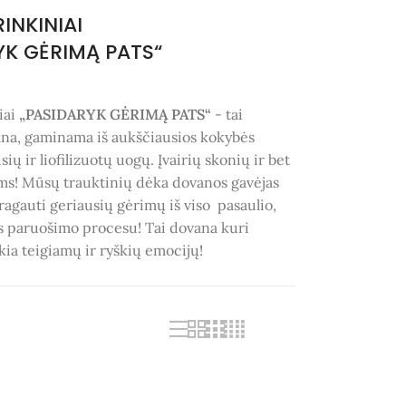
INKINIAI
YK GĖRIMĄ PATS“
iai
„PASIDARYK GĖRIMĄ PATS“
- tai
ana, gaminama iš aukščiausios kokybės
sių ir liofilizuotų uogų. Įvairių skonių ir bet
s! Mūsų trauktinių dėka dovanos gavėjas
aragauti geriausių gėrimų iš viso pasaulio,
s paruošimo procesu! Tai dovana kuri
kia teigiamų ir ryškių emocijų!