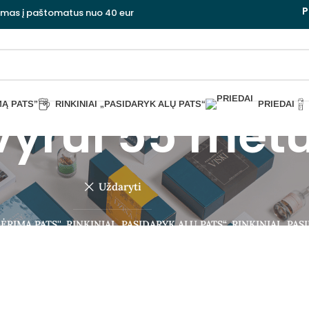
P
ymas į paštomatus nuo 40 eur
MĄ PATS”
RINKINIAI „PASIDARYK ALŲ PATS“
PRIEDAI
yrui 55 met
Uždaryti
ĖRIMĄ PATS''
RINKINIAI „PASIDARYK ALŲ PATS“
RINKINIAI „PAS