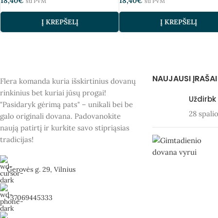
18,40
€
18,40
€
su PVM
su PVM
Į KREPŠELĮ
Į KREPŠELĮ
NAUJAUSI ĮRAŠAI
Flera komanda kuria išskirtinius dovanų
rinkinius bet kuriai jūsų progai!
Uždirbk
"Pasidaryk gėrimą pats" – unikali bei be
28 spali
galo originali dovana. Padovanokite
naują patirtį ir kurkite savo stipriąsias
tradicijas!
Gerovės g. 29, Vilnius
+37069445333