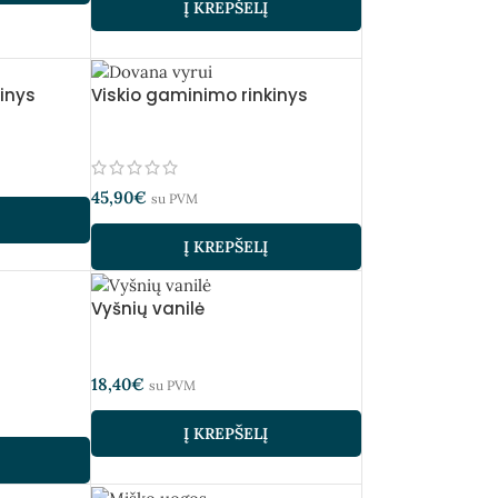
Į KREPŠELĮ
inys
Viskio gaminimo rinkinys
45,90
€
su PVM
Į KREPŠELĮ
Vyšnių vanilė
18,40
€
su PVM
Į KREPŠELĮ