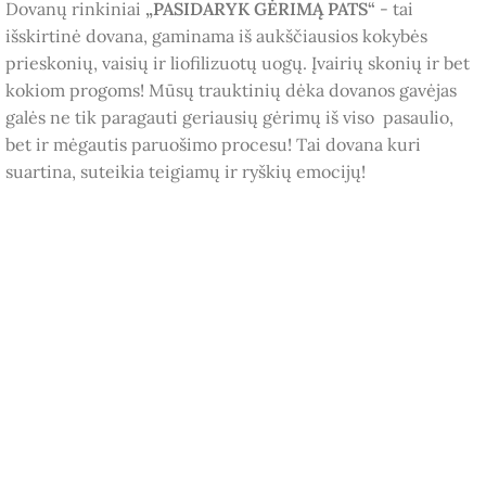
Dovanų rinkiniai
„PASIDARYK GĖRIMĄ PATS“
- tai
išskirtinė dovana, gaminama iš aukščiausios kokybės
prieskonių, vaisių ir liofilizuotų uogų. Įvairių skonių ir bet
kokiom progoms! Mūsų trauktinių dėka dovanos gavėjas
galės ne tik paragauti geriausių gėrimų iš viso pasaulio,
bet ir mėgautis paruošimo procesu! Tai dovana kuri
suartina, suteikia teigiamų ir ryškių emocijų!