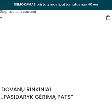
NEMOKAMAS
pristatymas į paštomatus nuo 40 eur
Skip to navigation
Skip to main content
Dovana vyrui popierinių
vestuvių metinių proga
Kategorijos
Uždaryti
DOVANŲ RINKINIAI
„PASIDARYK GĖRIMĄ PATS“