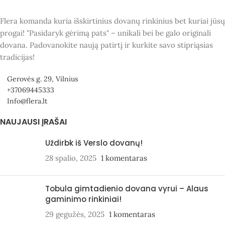
Flera komanda kuria išskirtinius dovanų rinkinius bet kuriai jūsų
progai! "Pasidaryk gėrimą pats" – unikali bei be galo originali
dovana. Padovanokite naują patirtį ir kurkite savo stipriąsias
tradicijas!
Gerovės g. 29, Vilnius
+37069445333
Info@flera.lt
NAUJAUSI ĮRAŠAI
Uždirbk iš Verslo dovanų!
28 spalio, 2025
1 komentaras
Tobula gimtadienio dovana vyrui – Alaus
gaminimo rinkiniai!
29 gegužės, 2025
1 komentaras