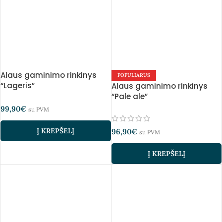
Alaus gaminimo rinkinys
POPULIARUS
“Lageris”
Alaus gaminimo rinkinys
“Pale ale”
99,90
€
su PVM
Į KREPŠELĮ
96,90
€
su PVM
Į KREPŠELĮ