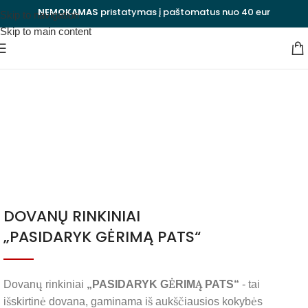
NEMOKAMAS
pristatymas į paštomatus nuo 40 eur
Skip to navigation
Skip to main content
Dovanos imonėms
Kategorijos
Uždaryti
DOVANŲ RINKINIAI
„PASIDARYK GĖRIMĄ PATS“
Dovanų rinkiniai
„PASIDARYK GĖRIMĄ PATS“
- tai
išskirtinė dovana, gaminama iš aukščiausios kokybės