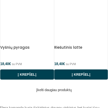
Vyšnių pyragas
Riešutinis latte
18,40
€
18,40
€
su PVM
su PVM
Į KREPŠELĮ
Į KREPŠELĮ
Įkelti daugiau produktų
Flera komanda kuria išskirtinius dovanų rinkinius bet kuriai jūsų