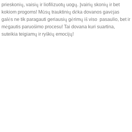
prieskonių, vaisių ir liofilizuotų uogų. Įvairių skonių ir bet
kokiom progoms! Mūsų trauktinių dėka dovanos gavėjas
galės ne tik paragauti geriausių gėrimų iš viso pasaulio, bet ir
mėgautis paruošimo procesu! Tai dovana kuri suartina,
suteikia teigiamų ir ryškių emocijų!