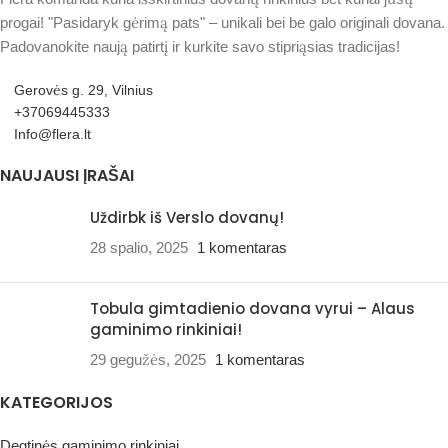
progai! "Pasidaryk gėrimą pats" – unikali bei be galo originali dovana.
Padovanokite naują patirtį ir kurkite savo stipriąsias tradicijas!
Gerovės g. 29, Vilnius
+37069445333
Info@flera.lt
NAUJAUSI ĮRAŠAI
Uždirbk iš Verslo dovanų!
28 spalio, 2025
1 komentaras
Tobula gimtadienio dovana vyrui – Alaus
gaminimo rinkiniai!
29 gegužės, 2025
1 komentaras
KATEGORIJOS
Degtinės gaminimo rinkiniai