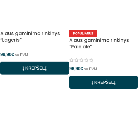
Alaus gaminimo rinkinys
POPULIARUS
“Lageris”
Alaus gaminimo rinkinys
“Pale ale”
99,90
€
su PVM
Į KREPŠELĮ
96,90
€
su PVM
Į KREPŠELĮ