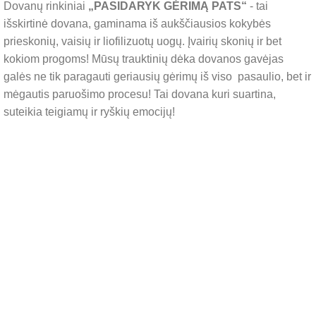
Dovanų rinkiniai
„PASIDARYK GĖRIMĄ PATS“
- tai
išskirtinė dovana, gaminama iš aukščiausios kokybės
prieskonių, vaisių ir liofilizuotų uogų. Įvairių skonių ir bet
kokiom progoms! Mūsų trauktinių dėka dovanos gavėjas
galės ne tik paragauti geriausių gėrimų iš viso pasaulio, bet ir
mėgautis paruošimo procesu! Tai dovana kuri suartina,
suteikia teigiamų ir ryškių emocijų!