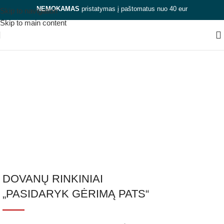
NEMOKAMAS
pristatymas į paštomatus nuo 40 eur
Skip to navigation
Skip to main content
Dovanos vyrams
mylimiesiems
Kategorijos
Uždaryti
DOVANŲ RINKINIAI
„PASIDARYK GĖRIMĄ PATS“