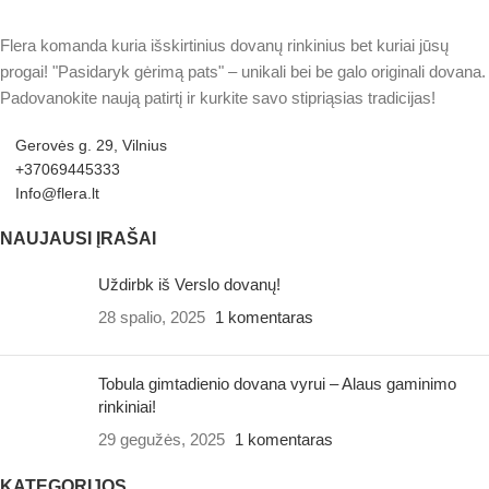
Flera komanda kuria išskirtinius dovanų rinkinius bet kuriai jūsų
progai! "Pasidaryk gėrimą pats" – unikali bei be galo originali dovana.
Padovanokite naują patirtį ir kurkite savo stipriąsias tradicijas!
Gerovės g. 29, Vilnius
+37069445333
Info@flera.lt
NAUJAUSI ĮRAŠAI
Uždirbk iš Verslo dovanų!
28 spalio, 2025
1 komentaras
Tobula gimtadienio dovana vyrui – Alaus gaminimo
rinkiniai!
29 gegužės, 2025
1 komentaras
KATEGORIJOS