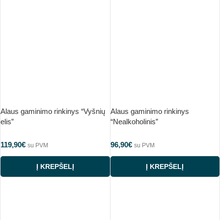
Alaus gaminimo rinkinys “Vyšnių
Alaus gaminimo rinkinys
elis”
“Nealkoholinis”
119,90
€
96,90
€
su PVM
su PVM
Į KREPŠELĮ
Į KREPŠELĮ