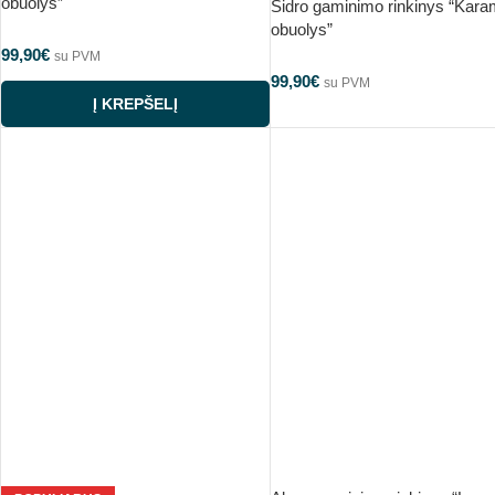
obuolys”
Sidro gaminimo rinkinys “Karam
obuolys”
99,90
€
su PVM
99,90
€
su PVM
Į KREPŠELĮ