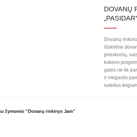
DOVANŲ R
„PASIDAR
Dovanų rinkini
išskirtinė dov
prieskonių, vaisi
kokiom progoms
galės ne tik pa
ir mėgautis par
suteikia teigiam
su žymomis “Dovanų rinkinys Jam”