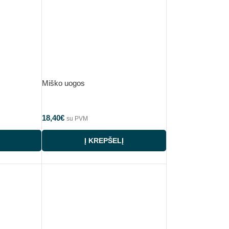
Miško uogos
18,40
€
su PVM
Į KREPŠELĮ