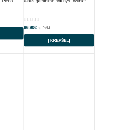
 “Pieno
Alaus gaminimo rinkinys “Witbier”
96,90
€
su PVM
Į KREPŠELĮ