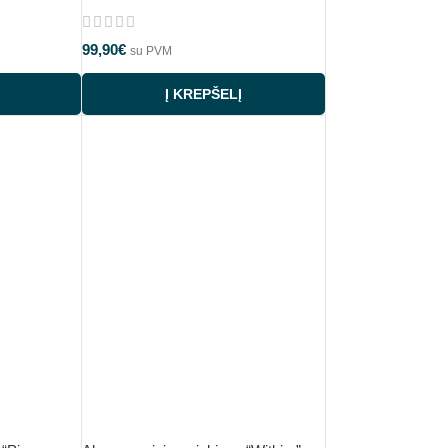
99,90
€
su PVM
Į KREPŠELĮ