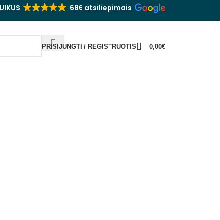
UIKUS
686 atsiliepimais
PRISIJUNGTI / REGISTRUOTIS
0,00
€
Jam
ASIDARYK SIDRĄ
TAURĖS