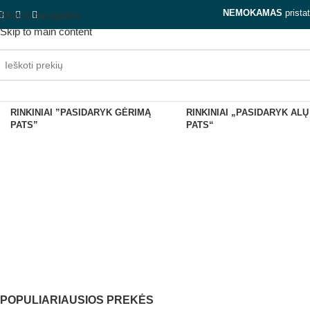
NEMOKAMAS
prista
Skip to navigation
Skip to main content
RINKINIAI ”PASIDARYK GĖRIMĄ
RINKINIAI „PASIDARYK ALŲ
Dova
PATS”
PATS“
DOVANŲ
RINKINIAI ''PASIDARY
KUPONAI
PATS''
POPULIARIAUSIOS PREKĖS