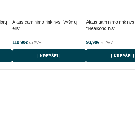
lorų
Alaus gaminimo rinkinys “Vyšnių
Alaus gaminimo rinkinys
elis”
“Nealkoholinis”
119,90
€
96,90
€
su PVM
su PVM
Į KREPŠELĮ
Į KREPŠELĮ