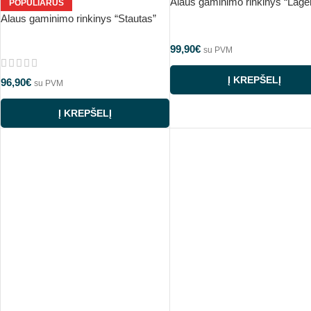
Alaus gaminimo rinkinys “Lager
POPULIARUS
Alaus gaminimo rinkinys “Stautas”
99,90
€
su PVM
Į KREPŠELĮ
96,90
€
su PVM
Į KREPŠELĮ