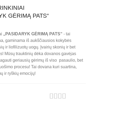
INKINIAI
YK GĖRIMĄ PATS“
ai
„PASIDARYK GĖRIMĄ PATS“
- tai
ana, gaminama iš aukščiausios kokybės
ų ir liofilizuotų uogų. Įvairių skonių ir bet
! Mūsų trauktinių dėka dovanos gavėjas
ragauti geriausių gėrimų iš viso pasaulio, bet
uošimo procesu! Tai dovana kuri suartina,
ų ir ryškių emocijų!