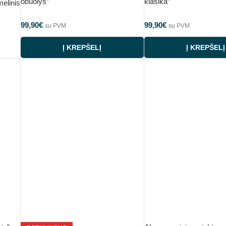
obuolys”
klasika”
elinis
99,90
€
99,90
€
su PVM
su PVM
Į KREPŠELĮ
Į KREPŠELĮ