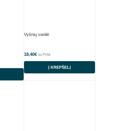
Vyšnių vanilė
18,40
€
su PVM
Į KREPŠELĮ