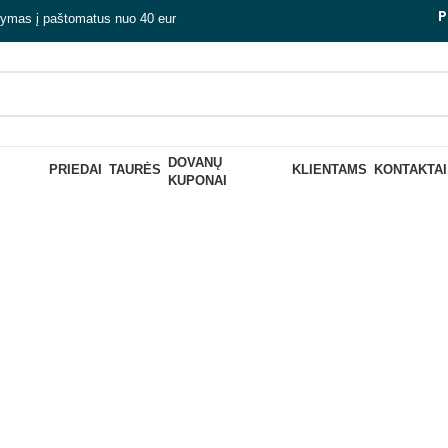
P
tymas į paštomatus nuo 40 eur
DOVANŲ
nų rinkinys 
PRIEDAI
TAURĖS
KLIENTAMS
KONTAKTAI
KUPONAI
Uždaryti
K GĖRIMĄ
RINKINIAI „PASIDARYK ALŲ
RINKINIAI „P
PATS“
PATS“