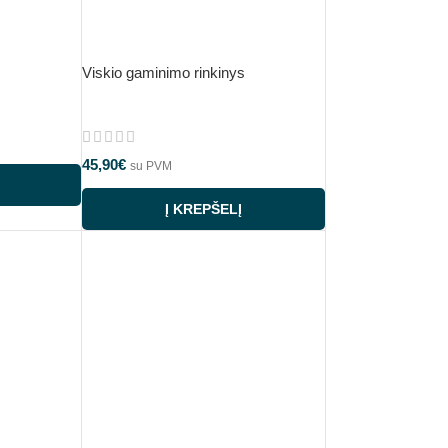
Viskio gaminimo rinkinys
45,90
€
su PVM
Į KREPŠELĮ