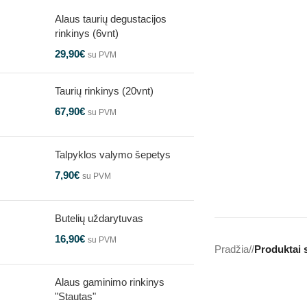
Alaus taurių degustacijos
rinkinys (6vnt)
29,90
€
su PVM
Taurių rinkinys (20vnt)
67,90
€
su PVM
Talpyklos valymo šepetys
7,90
€
su PVM
Butelių uždarytuvas
16,90
€
su PVM
Pradžia
/
Produktai 
Alaus gaminimo rinkinys
"Stautas"