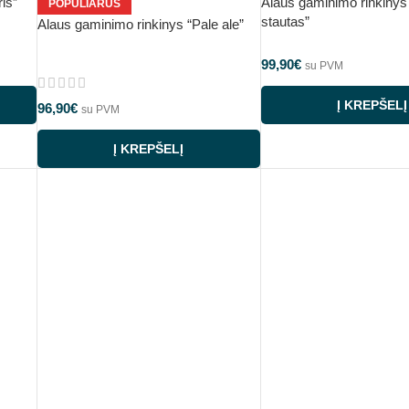
is”
Alaus gaminimo rinkinys
POPULIARUS
stautas”
Alaus gaminimo rinkinys “Pale ale”
99,90
€
su PVM
Į KREPŠELĮ
96,90
€
su PVM
Į KREPŠELĮ