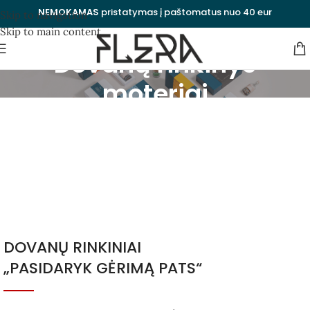
NEMOKAMAS
pristatymas į paštomatus nuo 40 eur
Skip to navigation
Skip to main content
Dovanų rinkinys
moteriai
Kategorijos
Uždaryti
DOVANŲ RINKINIAI
„PASIDARYK GĖRIMĄ PATS“