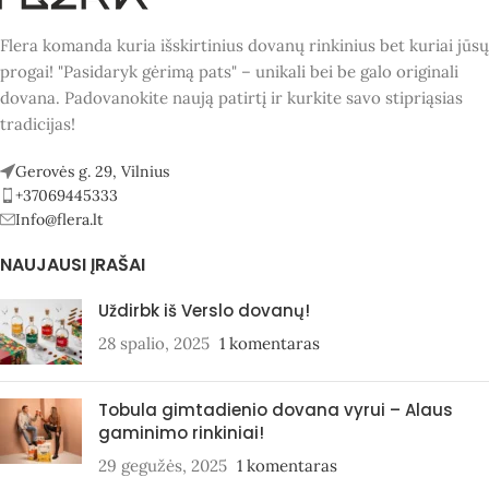
Flera komanda kuria išskirtinius dovanų rinkinius bet kuriai jūsų
progai! "Pasidaryk gėrimą pats" – unikali bei be galo originali
dovana. Padovanokite naują patirtį ir kurkite savo stipriąsias
tradicijas!
Gerovės g. 29, Vilnius
+37069445333
Info@flera.lt
NAUJAUSI ĮRAŠAI
Uždirbk iš Verslo dovanų!
28 spalio, 2025
1 komentaras
Tobula gimtadienio dovana vyrui – Alaus
gaminimo rinkiniai!
29 gegužės, 2025
1 komentaras