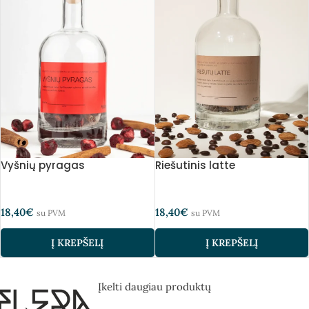
Vyšnių pyragas
Riešutinis latte
18,40
€
18,40
€
su PVM
su PVM
Į KREPŠELĮ
Į KREPŠELĮ
Įkelti daugiau produktų