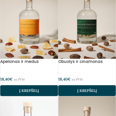
Apelsinas ir medus
Obuolys ir cinamonas
18,40
€
18,40
€
su PVM
su PVM
Į KREPŠELĮ
Į KREPŠELĮ