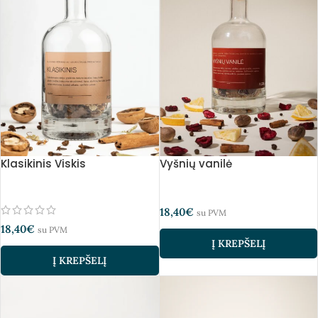
Klasikinis Viskis
Vyšnių vanilė
18,40
€
su PVM
18,40
€
su PVM
Į KREPŠELĮ
Į KREPŠELĮ