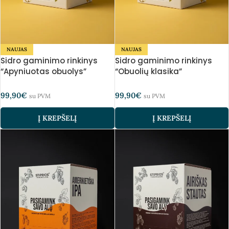
NAUJAS
NAUJAS
Sidro gaminimo rinkinys
Sidro gaminimo rinkinys
“Apyniuotas obuolys”
“Obuolių klasika”
99,90
€
99,90
€
su PVM
su PVM
Į KREPŠELĮ
Į KREPŠELĮ