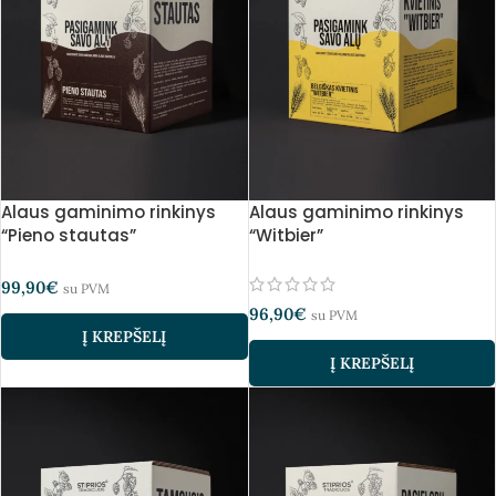
Alaus gaminimo rinkinys
Alaus gaminimo rinkinys
“Pieno stautas”
“Witbier”
99,90
€
su PVM
96,90
€
su PVM
Į KREPŠELĮ
Į KREPŠELĮ