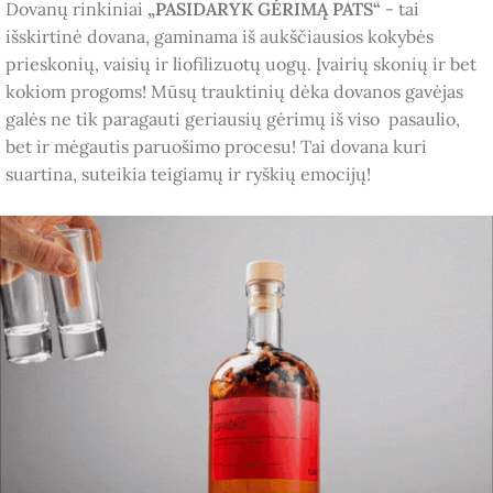
Dovanų rinkiniai
„PASIDARYK GĖRIMĄ PATS“
- tai
išskirtinė dovana, gaminama iš aukščiausios kokybės
prieskonių, vaisių ir liofilizuotų uogų. Įvairių skonių ir bet
kokiom progoms! Mūsų trauktinių dėka dovanos gavėjas
galės ne tik paragauti geriausių gėrimų iš viso pasaulio,
bet ir mėgautis paruošimo procesu! Tai dovana kuri
suartina, suteikia teigiamų ir ryškių emocijų!