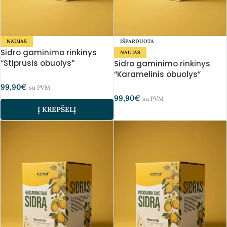
NAUJAS
IŠPARDUOTA
Sidro gaminimo rinkinys
NAUJAS
“Stiprusis obuolys”
Sidro gaminimo rinkinys
“Karamelinis obuolys”
99,90
€
su PVM
99,90
€
su PVM
Į KREPŠELĮ