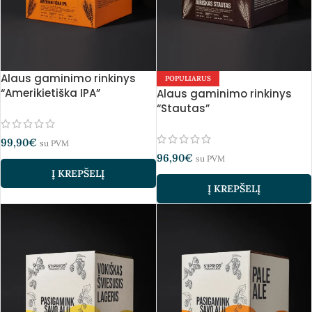
Alaus gaminimo rinkinys
POPULIARUS
“Amerikietiška IPA”
Alaus gaminimo rinkinys
“Stautas”
99,90
€
su PVM
96,90
€
su PVM
Į KREPŠELĮ
Į KREPŠELĮ