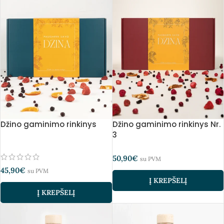
Džino gaminimo rinkinys
Džino gaminimo rinkinys Nr.
3
50,90
€
su PVM
45,90
€
su PVM
Į KREPŠELĮ
Į KREPŠELĮ