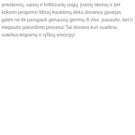
prieskonių, vaisių ir liofilizuotų uogų. Įvairių skonių ir bet
kokiom progoms! Mūsų trauktinių dėka dovanos gavėjas
galės ne tik paragauti geriausių gėrimų iš viso pasaulio, bet ir
mėgautis paruošimo procesu! Tai dovana kuri suartina,
suteikia teigiamų ir ryškių emocijų!