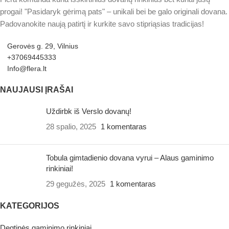
progai! "Pasidaryk gėrimą pats" – unikali bei be galo originali dovana.
Padovanokite naują patirtį ir kurkite savo stipriąsias tradicijas!
Gerovės g. 29, Vilnius
+37069445333
Info@flera.lt
NAUJAUSI ĮRAŠAI
Uždirbk iš Verslo dovanų!
28 spalio, 2025
1 komentaras
Tobula gimtadienio dovana vyrui – Alaus gaminimo
rinkiniai!
29 gegužės, 2025
1 komentaras
KATEGORIJOS
Degtinės gaminimo rinkiniai