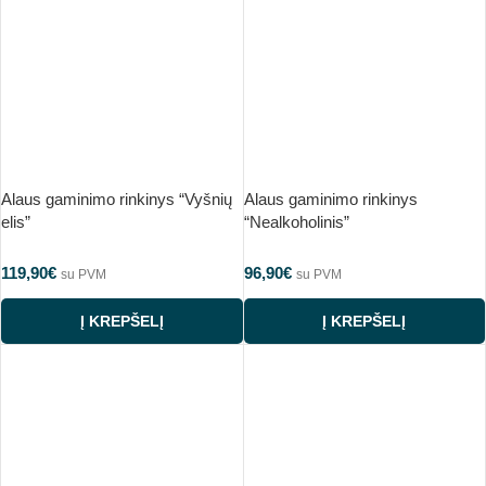
Alaus gaminimo rinkinys “Vyšnių
Alaus gaminimo rinkinys
elis”
“Nealkoholinis”
119,90
€
96,90
€
su PVM
su PVM
Į KREPŠELĮ
Į KREPŠELĮ