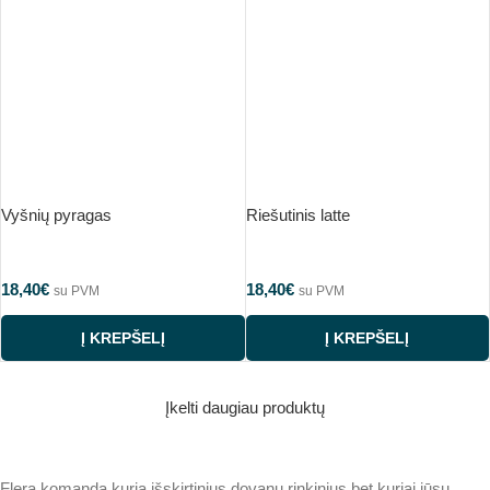
Vyšnių pyragas
Riešutinis latte
18,40
€
18,40
€
su PVM
su PVM
Į KREPŠELĮ
Į KREPŠELĮ
Įkelti daugiau produktų
Flera komanda kuria išskirtinius dovanų rinkinius bet kuriai jūsų