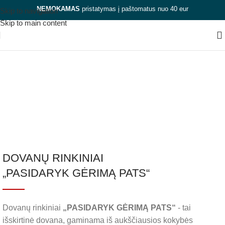
NEMOKAMAS
pristatymas į paštomatus nuo 40 eur
Skip to navigation
Skip to main content
Jubiliejaus dovana vyrui
Kategorijos
Uždaryti
DOVANŲ RINKINIAI
„PASIDARYK GĖRIMĄ PATS“
Dovanų rinkiniai
„PASIDARYK GĖRIMĄ PATS“
- tai
išskirtinė dovana, gaminama iš aukščiausios kokybės