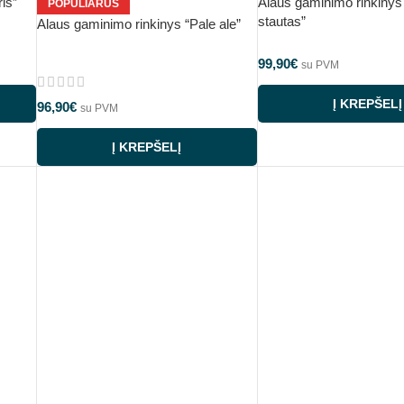
is”
Alaus gaminimo rinkinys
POPULIARUS
stautas”
Alaus gaminimo rinkinys “Pale ale”
99,90
€
su PVM
Į KREPŠELĮ
96,90
€
su PVM
Į KREPŠELĮ