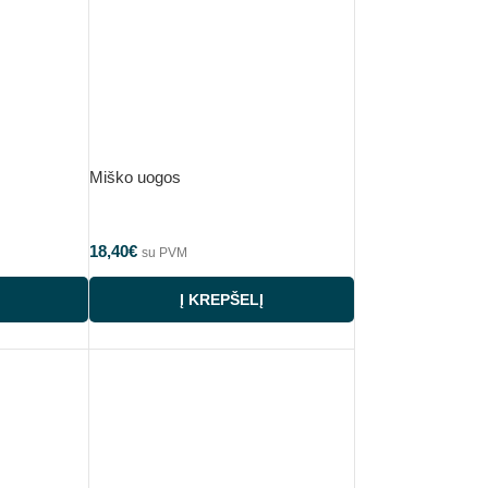
Miško uogos
18,40
€
su PVM
Į KREPŠELĮ