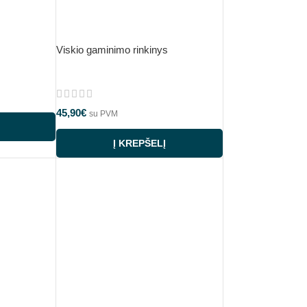
Viskio gaminimo rinkinys
45,90
€
su PVM
Į KREPŠELĮ