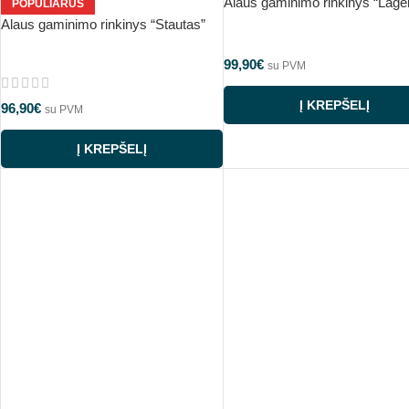
Alaus gaminimo rinkinys “Lager
POPULIARUS
Alaus gaminimo rinkinys “Stautas”
99,90
€
su PVM
Į KREPŠELĮ
96,90
€
su PVM
Į KREPŠELĮ