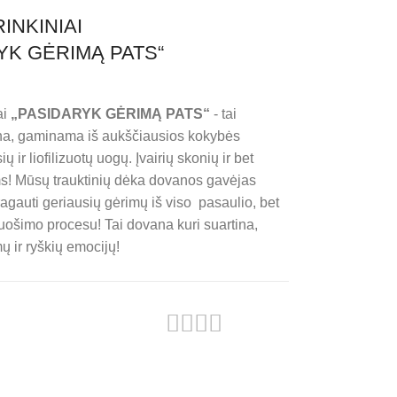
INKINIAI
YK GĖRIMĄ PATS“
ai
„PASIDARYK GĖRIMĄ PATS“
- tai
ana, gaminama iš aukščiausios kokybės
ų ir liofilizuotų uogų. Įvairių skonių ir bet
! Mūsų trauktinių dėka dovanos gavėjas
ragauti geriausių gėrimų iš viso pasaulio, bet
uošimo procesu! Tai dovana kuri suartina,
ų ir ryškių emocijų!