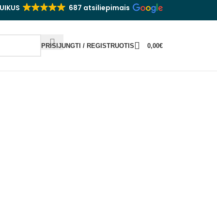
UIKUS
687 atsiliepimais
PRISIJUNGTI / REGISTRUOTIS
0,00
€
ą proga?
ASIDARYK SIDRĄ
TAURĖS