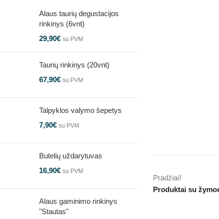
Alaus taurių degustacijos
rinkinys (6vnt)
29,90
€
su PVM
Taurių rinkinys (20vnt)
67,90
€
su PVM
Talpyklos valymo šepetys
7,90
€
su PVM
Butelių uždarytuvas
16,90
€
su PVM
Pradžia
/
Produktai su žymo
Alaus gaminimo rinkinys
"Stautas"