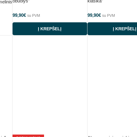
obuolys”
klasika”
elinis
99,90
€
99,90
€
su PVM
su PVM
Į KREPŠELĮ
Į KREPŠELĮ