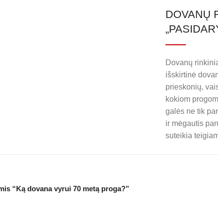
DOVANŲ R
„PASIDAR
Dovanų rinkini
išskirtinė dov
prieskonių, vaisi
kokiom progoms
galės ne tik pa
ir mėgautis par
suteikia teigiam
mis “Ką dovana vyrui 70 metą proga?”