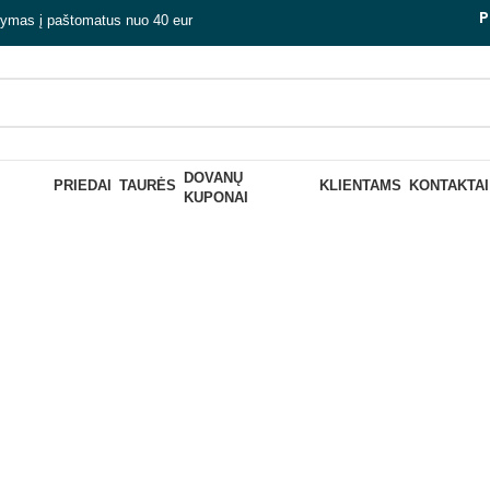
P
tymas į paštomatus nuo 40 eur
DOVANŲ
 vyrui 70 met
PRIEDAI
TAURĖS
KLIENTAMS
KONTAKTAI
KUPONAI
Uždaryti
K GĖRIMĄ
RINKINIAI „PASIDARYK ALŲ
RINKINIAI „P
PATS“
PATS“