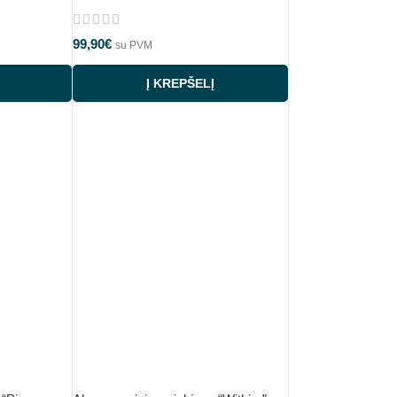
99,90
€
su PVM
Į KREPŠELĮ