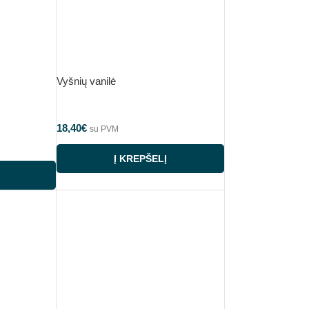
Vyšnių vanilė
18,40
€
su PVM
Į KREPŠELĮ