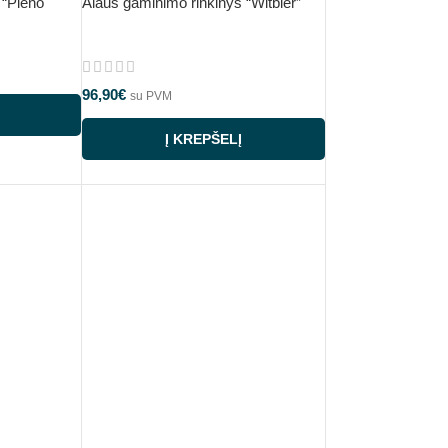
 “Pieno
Alaus gaminimo rinkinys “Witbier”
96,90
€
su PVM
Į KREPŠELĮ