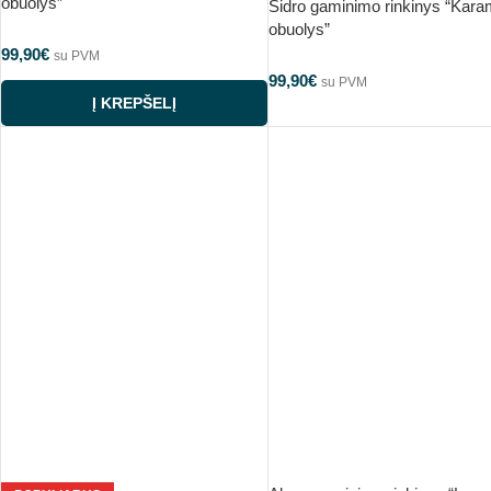
obuolys”
Sidro gaminimo rinkinys “Karam
obuolys”
99,90
€
su PVM
99,90
€
su PVM
Į KREPŠELĮ