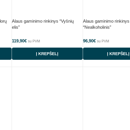
lorų
Alaus gaminimo rinkinys “Vyšnių
Alaus gaminimo rinkinys
elis”
“Nealkoholinis”
119,90
€
96,90
€
su PVM
su PVM
Į KREPŠELĮ
Į KREPŠELĮ