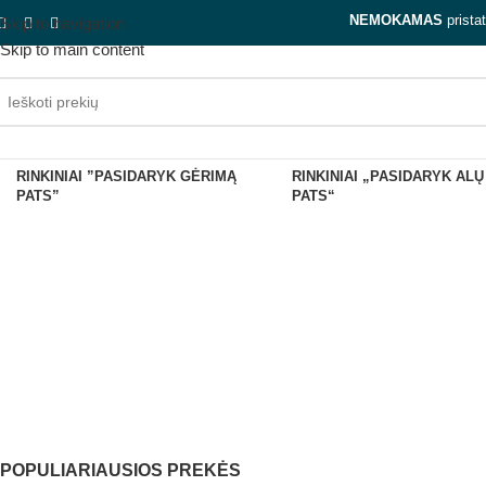
NEMOKAMAS
prista
Skip to navigation
Skip to main content
RINKINIAI ”PASIDARYK GĖRIMĄ
RINKINIAI „PASIDARYK ALŲ
Ką dovana
PATS”
PATS“
DOVANŲ
RINKINIAI ''PASIDARY
KUPONAI
PATS''
POPULIARIAUSIOS PREKĖS