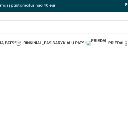
P
ymas į paštomatus nuo 40 eur
MĄ PATS”
RINKINIAI „PASIDARYK ALŲ PATS“
PRIEDAI
ių dovanu rin
Uždaryti
ĖRIMĄ PATS''
RINKINIAI „PASIDARYK ALŲ PATS“
RINKINIAI „PAS