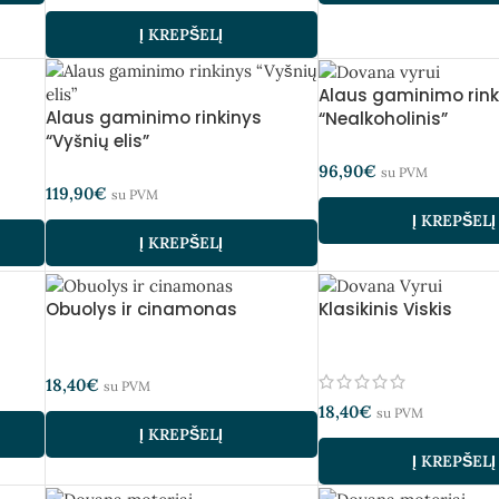
Į KREPŠELĮ
Alaus gaminimo rink
Alaus gaminimo rinkinys
“Nealkoholinis”
“Vyšnių elis”
96,90
€
su PVM
119,90
€
su PVM
Į KREPŠELĮ
Į KREPŠELĮ
Obuolys ir cinamonas
Klasikinis Viskis
18,40
€
su PVM
18,40
€
su PVM
Į KREPŠELĮ
Į KREPŠELĮ