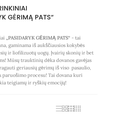
INKINIAI
YK GĖRIMĄ PATS“
iai
„PASIDARYK GĖRIMĄ PATS“
- tai
ana, gaminama iš aukščiausios kokybės
sių ir liofilizuotų uogų. Įvairių skonių ir bet
s! Mūsų trauktinių dėka dovanos gavėjas
ragauti geriausių gėrimų iš viso pasaulio,
s paruošimo procesu! Tai dovana kuri
kia teigiamų ir ryškių emocijų!