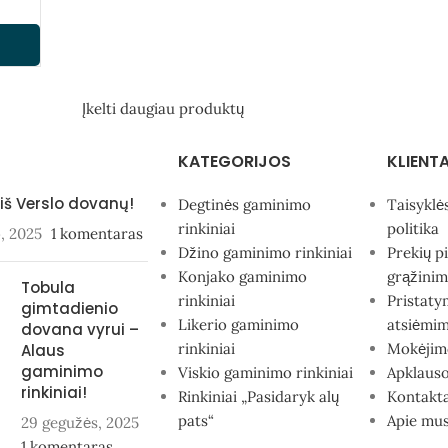
Įkelti daugiau produktų
KATEGORIJOS
KLIENT
 iš Verslo dovanų!
Degtinės gaminimo
Taisyklė
rinkiniai
politika
o, 2025
1 komentaras
Džino gaminimo rinkiniai
Prekių p
Konjako gaminimo
grąžinim
Tobula
rinkiniai
Pristaty
gimtadienio
Likerio gaminimo
atsiėmi
dovana vyrui –
rinkiniai
Mokėjim
Alaus
gaminimo
Viskio gaminimo rinkiniai
Apklauso
rinkiniai!
Rinkiniai „Pasidaryk alų
Kontakta
pats“
Apie mu
29 gegužės, 2025
1 komentaras