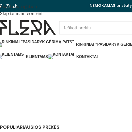
NEMOKAMAS
pristat
Skip to navigation
Skip to main content
RINKINIAI ”PASIDARYK GĖRI
Kalėdin
KLIENTAMS
KONTAKTAI
DOVANŲ KUPONAI
RINKINIAI ''PASIDARYK G
POPULIARIAUSIOS PREKĖS