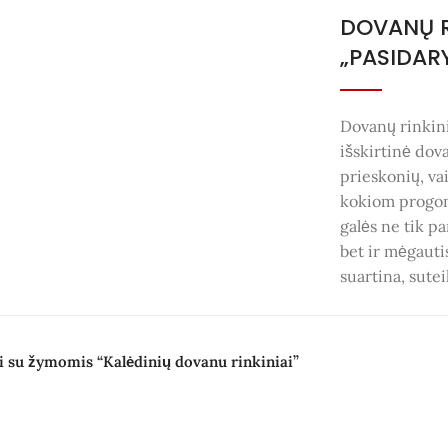
DOVANŲ R
„PASIDAR
Dovanų rinkin
išskirtinė dov
prieskonių, vai
kokiom progom
galės ne tik pa
bet ir mėgauti
suartina, sutei
i su žymomis “Kalėdinių dovanu rinkiniai”