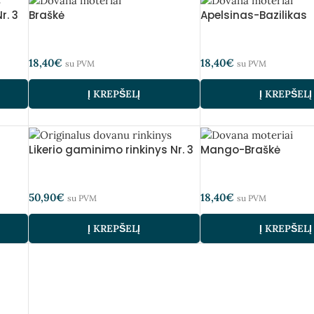
r. 3
Braškė
Apelsinas-Bazilikas
18,40
€
18,40
€
su PVM
su PVM
Į KREPŠELĮ
Į KREPŠELĮ
Likerio gaminimo rinkinys Nr. 3
Mango-Braškė
50,90
€
18,40
€
su PVM
su PVM
Į KREPŠELĮ
Į KREPŠELĮ