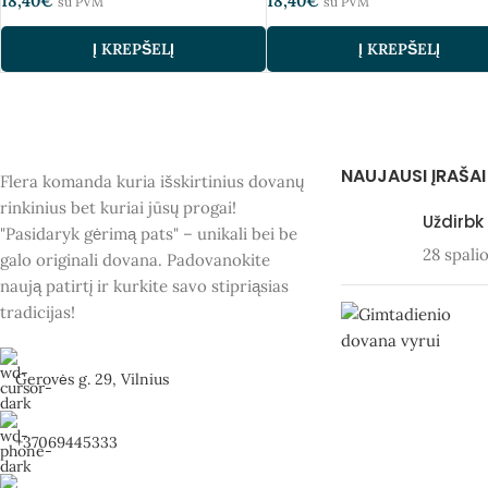
18,40
€
18,40
€
su PVM
su PVM
Į KREPŠELĮ
Į KREPŠELĮ
NAUJAUSI ĮRAŠAI
Flera komanda kuria išskirtinius dovanų
rinkinius bet kuriai jūsų progai!
Uždirbk
"Pasidaryk gėrimą pats" – unikali bei be
28 spali
galo originali dovana. Padovanokite
naują patirtį ir kurkite savo stipriąsias
tradicijas!
Gerovės g. 29, Vilnius
+37069445333