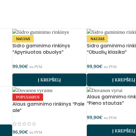
NAUJAS
NAUJAS
Sidro gaminimo rinkinys
Sidro gaminimo rink
“Apyniuotas obuolys”
“Obuolių klasika”
99,90
€
99,90
€
su PVM
su PVM
Į KREPŠELĮ
Į KREPŠELĮ
Alaus gaminimo rink
POPULIARUS
“Pieno stautas”
Alaus gaminimo rinkinys “Pale
ale”
99,90
€
su PVM
Į KREPŠELĮ
96,90
€
su PVM