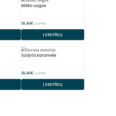
Miško uogos
18,40
€
su PVM
Į KREPŠELĮ
Sūdyta karamelė
18,40
€
su PVM
Į KREPŠELĮ