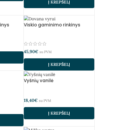
Į KREPŠELĮ
inys
Viskio gaminimo rinkinys
45,90
€
su PVM
Į KREPŠELĮ
Vyšnių vanilė
18,40
€
su PVM
Į KREPŠELĮ