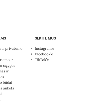
AMS
SEKITE MUS
s ir privatumo
Instagram’e
Facebook’e
irkimo ir
TikTok’e
o sąlygos
mas ir
mas
o būdai
s anketa
i
s