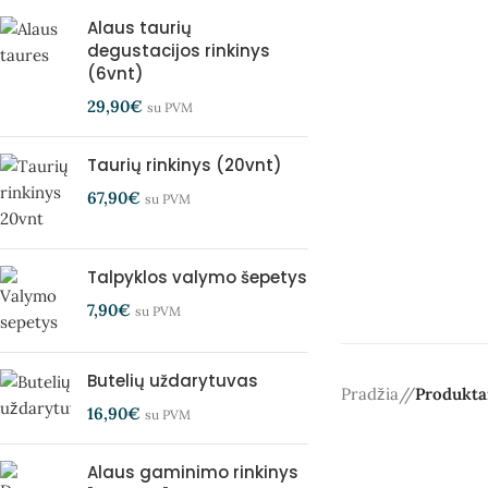
Alaus taurių
degustacijos rinkinys
(6vnt)
29,90
€
su PVM
Taurių rinkinys (20vnt)
67,90
€
su PVM
Talpyklos valymo šepetys
7,90
€
su PVM
Butelių uždarytuvas
Pradžia
/
Produkta
16,90
€
su PVM
Alaus gaminimo rinkinys