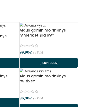
Alaus gaminimo rinkinys
“Amerikietiška IPA”
inys
99,90
€
su PVM
Į KREPŠELĮ
inys
Alaus gaminimo rinkinys
“Witbier”
96,90
€
su PVM