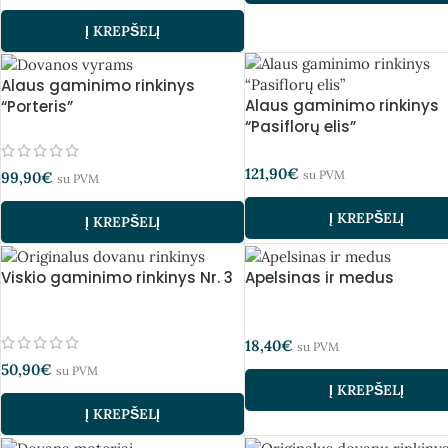
Į KREPŠELĮ
Alaus gaminimo rinkinys
Alaus gaminimo rinkinys
“Porteris”
“Pasiflorų elis”
121,90
€
su PVM
99,90
€
su PVM
Į KREPŠELĮ
Į KREPŠELĮ
Viskio gaminimo rinkinys Nr. 3
Apelsinas ir medus
18,40
€
su PVM
50,90
€
su PVM
Į KREPŠELĮ
Į KREPŠELĮ