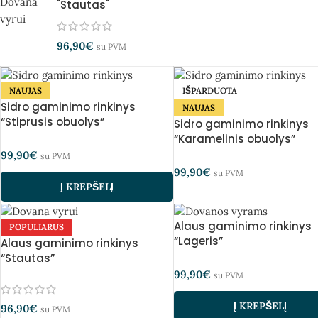
"Stautas"
96,90
€
su PVM
NAUJAS
IŠPARDUOTA
Sidro gaminimo rinkinys
NAUJAS
“Stiprusis obuolys”
Sidro gaminimo rinkinys
“Karamelinis obuolys”
99,90
€
su PVM
99,90
€
su PVM
Į KREPŠELĮ
Alaus gaminimo rinkinys
POPULIARUS
“Lageris”
Alaus gaminimo rinkinys
“Stautas”
99,90
€
su PVM
Į KREPŠELĮ
96,90
€
su PVM