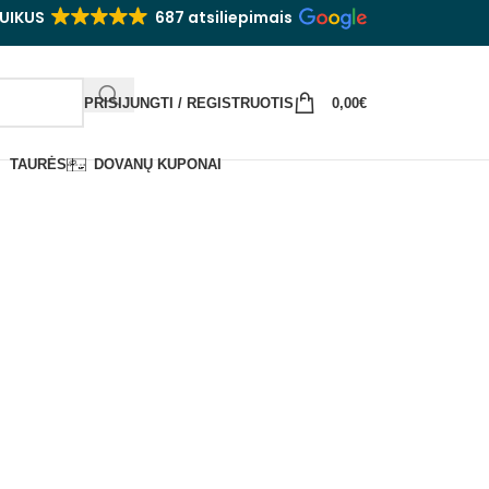
UIKUS
687 atsiliepimais
PRISIJUNGTI / REGISTRUOTIS
0,00
€
TAURĖS
DOVANŲ KUPONAI
kiniai
IDARYK SIDRĄ PATS“
TAURĖS