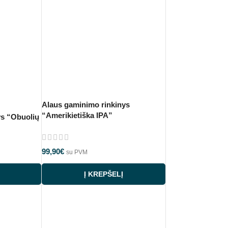
Alaus gaminimo rinkinys
“Amerikietiška IPA”
ys “Obuolių
99,90
€
su PVM
Į KREPŠELĮ