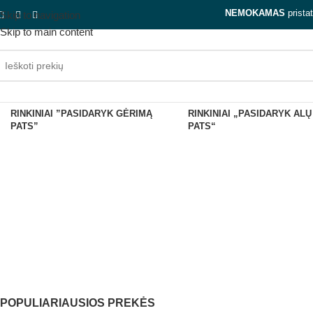
NEMOKAMAS
prista
Skip to navigation
Skip to main content
RINKINIAI ”PASIDARYK GĖRIMĄ
RINKINIAI „PASIDARYK ALŲ
Metinių 
PATS”
PATS“
DOVANŲ
RINKINIAI ''PASIDARYK GĖRI
KUPONAI
PATS''
POPULIARIAUSIOS PREKĖS