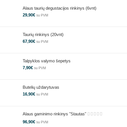
Alaus taurių degustacijos rinkinys (6vnt)
29,90
€
su PVM
Taurių rinkinys (20vnt)
67,90
€
su PVM
Talpyklos valymo šepetys
7,90
€
su PVM
Butelių uždarytuvas
16,90
€
su PVM
Alaus gaminimo rinkinys "Stautas"
96,90
€
su PVM