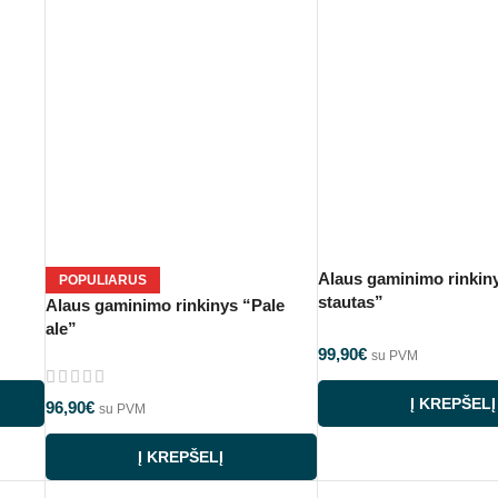
Alaus gaminimo rinkin
POPULIARUS
stautas”
Alaus gaminimo rinkinys “Pale
ale”
99,90
€
su PVM
Į KREPŠELĮ
96,90
€
su PVM
Į KREPŠELĮ