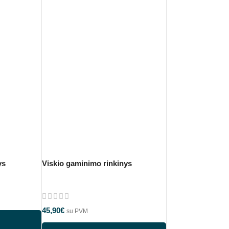
ys
Viskio gaminimo rinkinys
45,90
€
su PVM