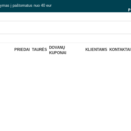
tymas į paštomatus nuo 40 eur
P
DOVANŲ
proga dovana 
PRIEDAI
TAURĖS
KLIENTAMS
KONTAKTAI
KUPONAI
Uždaryti
MĄ
RINKINIAI „PASIDARYK ALŲ
RINKINIAI „PASIDAR
PATS“
PATS“