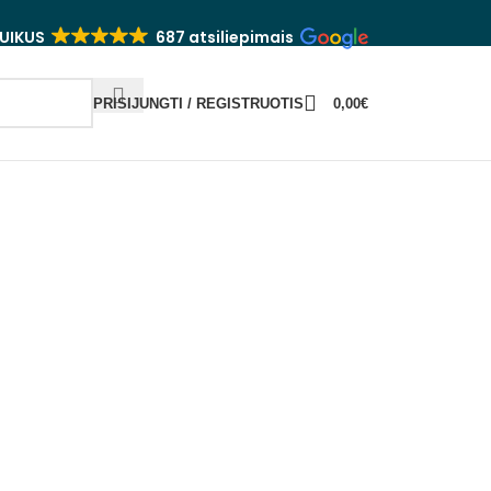
UIKUS
687 atsiliepimais
PRISIJUNGTI / REGISTRUOTIS
0,00
€
vyrui
YK SIDRĄ
TAURĖS