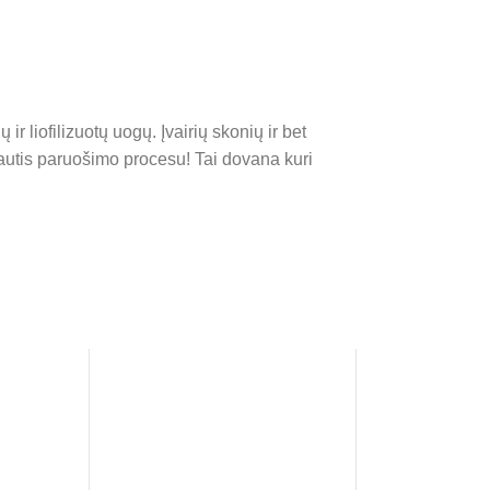
r liofilizuotų uogų. Įvairių skonių ir bet
autis paruošimo procesu! Tai dovana kuri