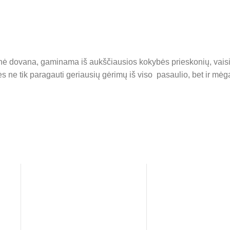
tinė dovana, gaminama iš aukščiausios kokybės prieskonių, vaisių i
ne tik paragauti geriausių gėrimų iš viso pasaulio, bet ir mėg