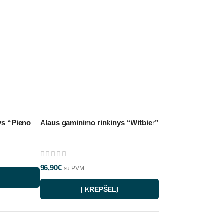
ys “Pieno
Alaus gaminimo rinkinys “Witbier”
96,90
€
su PVM
Į KREPŠELĮ