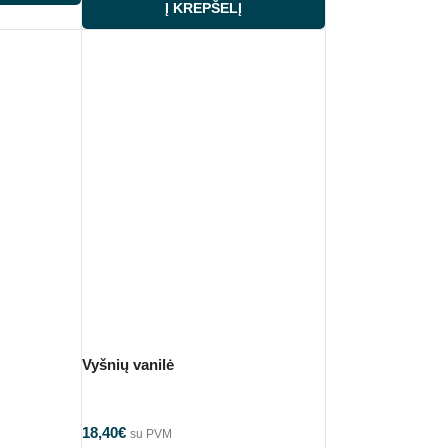
Į KREPŠELĮ
Vyšnių vanilė
18,40
€
su PVM