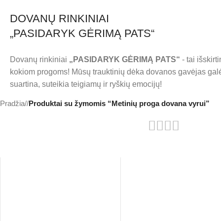
DOVANŲ RINKINIAI
„PASIDARYK GĖRIMĄ PATS“
Dovanų rinkiniai
„PASIDARYK GĖRIMĄ PATS“
- tai išskir
kokiom progoms! Mūsų trauktinių dėka dovanos gavėjas galės 
suartina, suteikia teigiamų ir ryškių emocijų!
Pradžia
/
Produktai su žymomis “Metinių proga dovana vyrui”