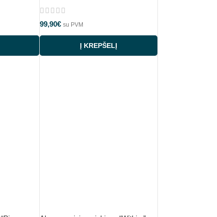
99,90
€
su PVM
Į KREPŠELĮ