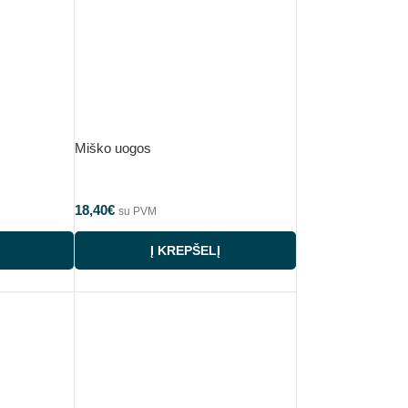
Miško uogos
18,40
€
su PVM
Į KREPŠELĮ