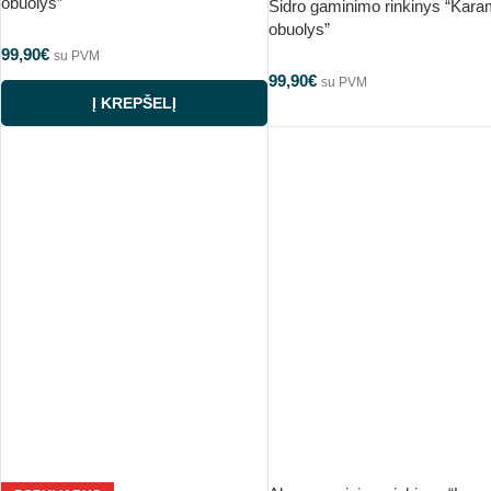
obuolys”
Sidro gaminimo rinkinys “Karam
obuolys”
99,90
€
su PVM
99,90
€
su PVM
Į KREPŠELĮ