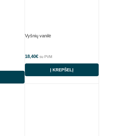
Vyšnių vanilė
18,40
€
su PVM
Į KREPŠELĮ