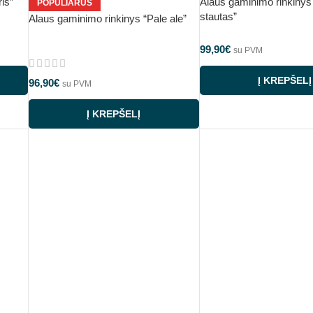
is”
Alaus gaminimo rinkinys
POPULIARUS
stautas”
Alaus gaminimo rinkinys “Pale ale”
99,90
€
su PVM
Į KREPŠELĮ
96,90
€
su PVM
Į KREPŠELĮ