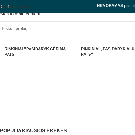
NEMOKAMAS
prista
Skip to navigation
Skip to main content
RINKINIAI ”PASIDARYK GĖRIMĄ
RINKINIAI „PASIDARYK ALŲ
Origi
PATS”
PATS“
DOVANŲ
RINKINIAI ''PASIDARY
KUPONAI
PATS''
POPULIARIAUSIOS PREKĖS