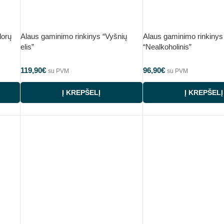
lorų
Alaus gaminimo rinkinys “Vyšnių
Alaus gaminimo rinkinys
elis”
“Nealkoholinis”
119,90
€
96,90
€
su PVM
su PVM
Į KREPŠELĮ
Į KREPŠELĮ