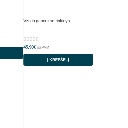
Viskio gaminimo rinkinys
45,90
€
su PVM
Į KREPŠELĮ