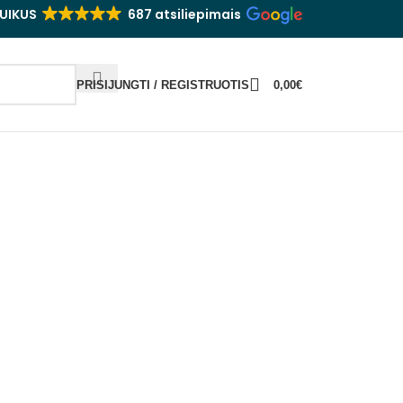
UIKUS
687 atsiliepimais
PRISIJUNGTI / REGISTRUOTIS
0,00
€
yrui
ASIDARYK SIDRĄ
TAURĖS