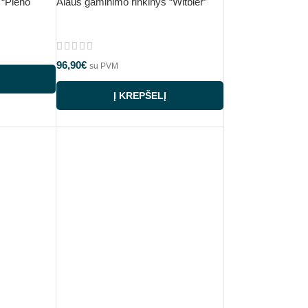
 “Pieno
Alaus gaminimo rinkinys “Witbier”
96,90
€
su PVM
Į KREPŠELĮ