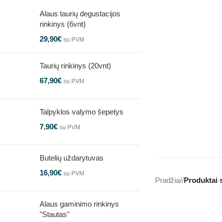
Alaus taurių degustacijos
rinkinys (6vnt)
29,90
€
su PVM
Taurių rinkinys (20vnt)
67,90
€
su PVM
Talpyklos valymo šepetys
7,90
€
su PVM
Butelių uždarytuvas
16,90
€
su PVM
Pradžia
/
Produktai 
Alaus gaminimo rinkinys
"Stautas"