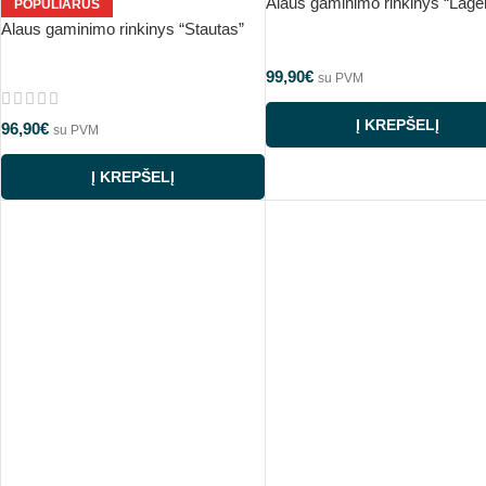
Alaus gaminimo rinkinys “Lager
POPULIARUS
Alaus gaminimo rinkinys “Stautas”
99,90
€
su PVM
Į KREPŠELĮ
96,90
€
su PVM
Į KREPŠELĮ