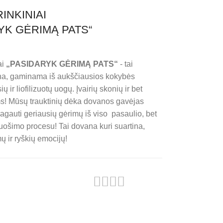
INKINIAI
YK GĖRIMĄ PATS“
ai
„PASIDARYK GĖRIMĄ PATS“
- tai
ana, gaminama iš aukščiausios kokybės
ų ir liofilizuotų uogų. Įvairių skonių ir bet
! Mūsų trauktinių dėka dovanos gavėjas
ragauti geriausių gėrimų iš viso pasaulio, bet
uošimo procesu! Tai dovana kuri suartina,
ų ir ryškių emocijų!