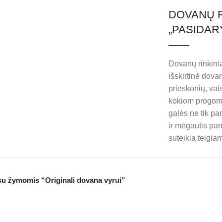
DOVANŲ R
„PASIDAR
Dovanų rinkini
išskirtinė dov
prieskonių, vaisi
kokiom progoms
galės ne tik pa
ir mėgautis par
suteikia teigiam
su žymomis “Originali dovana vyrui”