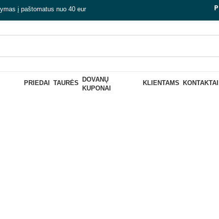
P
tymas į paštomatus nuo 40 eur
DOVANŲ
nali dovana v
PRIEDAI
TAURĖS
KLIENTAMS
KONTAKTAI
KUPONAI
Uždaryti
K GĖRIMĄ
RINKINIAI „PASIDARYK ALŲ
RINKINIAI „P
PATS“
PATS“