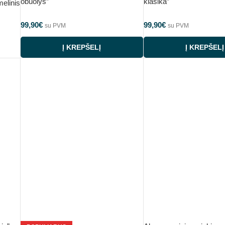
obuolys”
klasika”
elinis
99,90
€
99,90
€
su PVM
su PVM
Į KREPŠELĮ
Į KREPŠELĮ