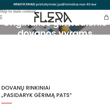
NEMOKAMAS
pristatymas į paštomatus nuo 40 eur
Skip to navigation
Skip to main content
Originalios gimtadienio
dovanos vyrams
Kategorijos
Uždaryti
DOVANŲ RINKINIAI
„PASIDARYK GĖRIMĄ PATS“