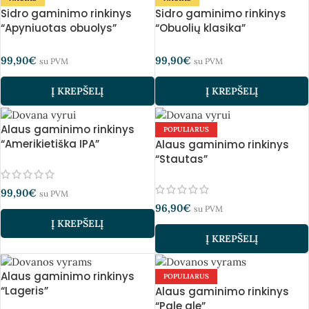
Sidro gaminimo rinkinys
Sidro gaminimo rinkinys
“Apyniuotas obuolys”
“Obuolių klasika”
99,90
€
99,90
€
su PVM
su PVM
Į KREPŠELĮ
Į KREPŠELĮ
Alaus gaminimo rinkinys
POPULIARUS
“Amerikietiška IPA”
Alaus gaminimo rinkinys
“Stautas”
99,90
€
su PVM
96,90
€
su PVM
Į KREPŠELĮ
Į KREPŠELĮ
Alaus gaminimo rinkinys
POPULIARUS
“Lageris”
Alaus gaminimo rinkinys
“Pale ale”