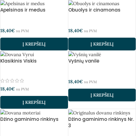
Apelsinas ir medus
Obuolys ir cinamonas
18,40
€
18,40
€
su PVM
su PVM
Į KREPŠELĮ
Į KREPŠELĮ
Klasikinis Viskis
Vyšnių vanilė
18,40
€
su PVM
18,40
€
su PVM
Į KREPŠELĮ
Į KREPŠELĮ
Džino gaminimo rinkinys
Džino gaminimo rinkinys Nr.
3