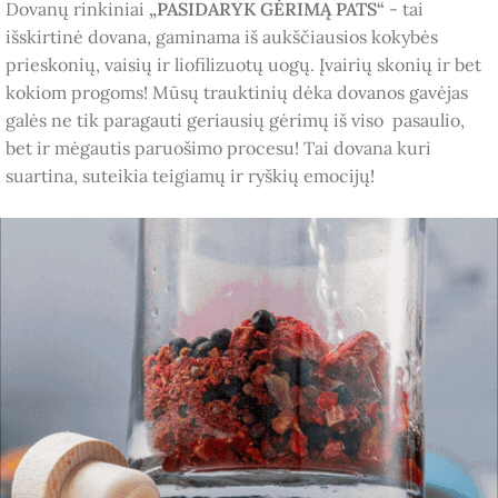
Dovanų rinkiniai
„PASIDARYK GĖRIMĄ PATS“
- tai
išskirtinė dovana, gaminama iš aukščiausios kokybės
prieskonių, vaisių ir liofilizuotų uogų. Įvairių skonių ir bet
kokiom progoms! Mūsų trauktinių dėka dovanos gavėjas
galės ne tik paragauti geriausių gėrimų iš viso pasaulio,
bet ir mėgautis paruošimo procesu! Tai dovana kuri
suartina, suteikia teigiamų ir ryškių emocijų!