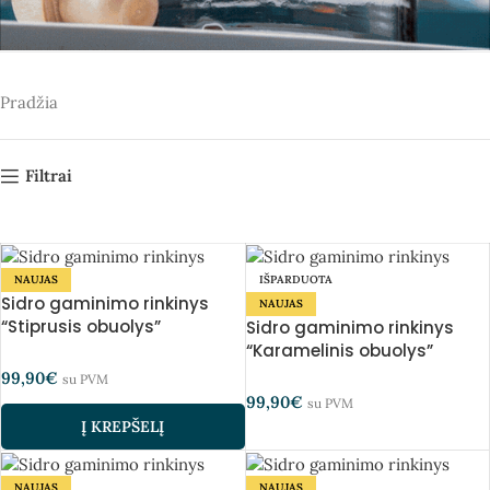
Pradžia
Filtrai
NAUJAS
IŠPARDUOTA
Sidro gaminimo rinkinys
NAUJAS
“Stiprusis obuolys”
Sidro gaminimo rinkinys
“Karamelinis obuolys”
99,90
€
su PVM
99,90
€
su PVM
Į KREPŠELĮ
NAUJAS
NAUJAS