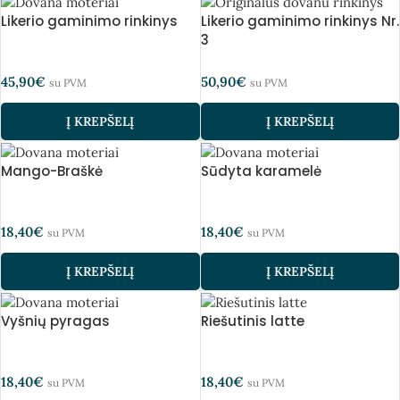
Likerio gaminimo rinkinys
Likerio gaminimo rinkinys Nr.
3
45,90
€
50,90
€
su PVM
su PVM
Į KREPŠELĮ
Į KREPŠELĮ
Mango-Braškė
Sūdyta karamelė
18,40
€
18,40
€
su PVM
su PVM
Į KREPŠELĮ
Į KREPŠELĮ
Vyšnių pyragas
Riešutinis latte
18,40
€
18,40
€
su PVM
su PVM