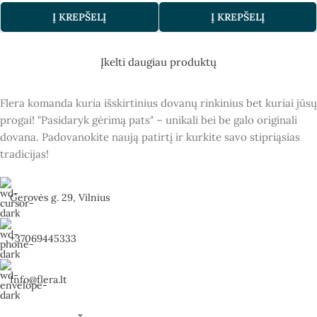
Į KREPŠELĮ
Į KREPŠELĮ
Įkelti daugiau produktų
Flera komanda kuria išskirtinius dovanų rinkinius bet kuriai jūsų
progai! "Pasidaryk gėrimą pats" – unikali bei be galo originali
dovana. Padovanokite naują patirtį ir kurkite savo stipriąsias
tradicijas!
Gerovės g. 29, Vilnius
+37069445333
Info@flera.lt