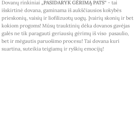
Dovanų rinkiniai
„PASIDARYK GĖRIMĄ PATS“
- tai
išskirtinė dovana, gaminama iš aukščiausios kokybės
prieskonių, vaisių ir liofilizuotų uogų. Įvairių skonių ir bet
kokiom progoms! Mūsų trauktinių dėka dovanos gavėjas
galės ne tik paragauti geriausių gėrimų iš viso pasaulio,
bet ir mėgautis paruošimo procesu! Tai dovana kuri
suartina, suteikia teigiamų ir ryškių emocijų!