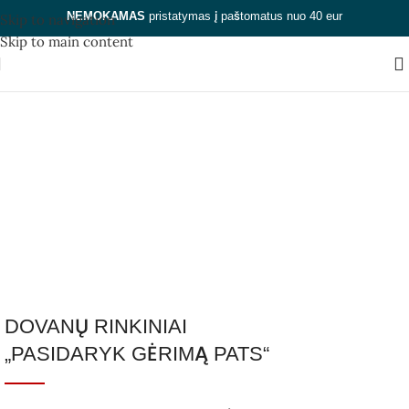
NEMOKAMAS
pristatymas į paštomatus nuo 40 eur
Skip to navigation
Skip to main content
Originalios verslo
dovanos
Kategorijos
Uždaryti
DOVANŲ RINKINIAI
„PASIDARYK GĖRIMĄ PATS“