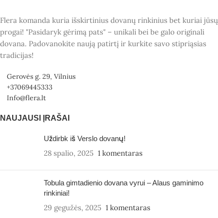
Flera komanda kuria išskirtinius dovanų rinkinius bet kuriai jūsų
progai! "Pasidaryk gėrimą pats" – unikali bei be galo originali
dovana. Padovanokite naują patirtį ir kurkite savo stipriąsias
tradicijas!
Gerovės g. 29, Vilnius
+37069445333
Info@flera.lt
NAUJAUSI ĮRAŠAI
Uždirbk iš Verslo dovanų!
28 spalio, 2025
1 komentaras
Tobula gimtadienio dovana vyrui – Alaus gaminimo
rinkiniai!
29 gegužės, 2025
1 komentaras