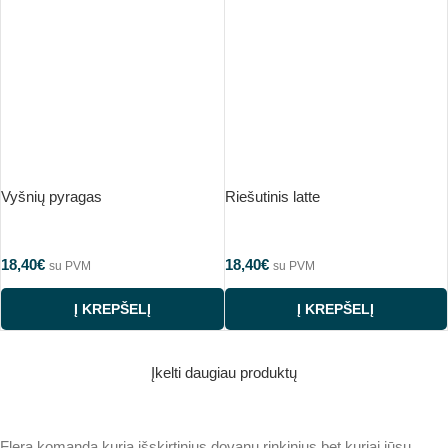
Vyšnių pyragas
Riešutinis latte
18,40
€
18,40
€
su PVM
su PVM
Į KREPŠELĮ
Į KREPŠELĮ
Įkelti daugiau produktų
Flera komanda kuria išskirtinius dovanų rinkinius bet kuriai jūsų