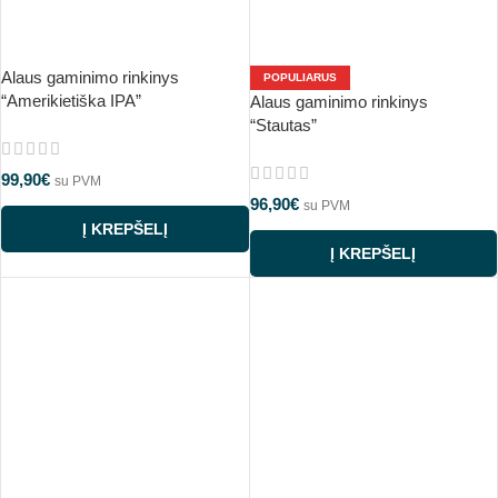
Alaus gaminimo rinkinys
POPULIARUS
“Amerikietiška IPA”
Alaus gaminimo rinkinys
“Stautas”
99,90
€
su PVM
96,90
€
su PVM
Į KREPŠELĮ
Į KREPŠELĮ