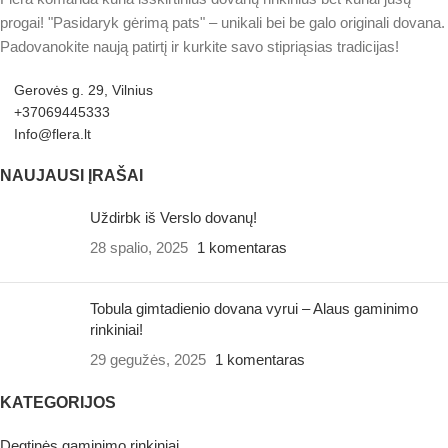
progai! "Pasidaryk gėrimą pats" – unikali bei be galo originali dovana.
Padovanokite naują patirtį ir kurkite savo stipriąsias tradicijas!
Gerovės g. 29, Vilnius
+37069445333
Info@flera.lt
NAUJAUSI ĮRAŠAI
Uždirbk iš Verslo dovanų!
28 spalio, 2025
1 komentaras
Tobula gimtadienio dovana vyrui – Alaus gaminimo
rinkiniai!
29 gegužės, 2025
1 komentaras
KATEGORIJOS
Degtinės gaminimo rinkiniai