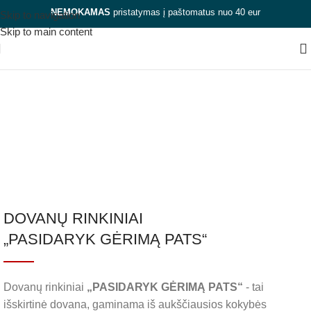
NEMOKAMAS
pristatymas į paštomatus nuo 40 eur
Skip to navigation
Skip to main content
Rinkiniai dovanoms
Kategorijos
Uždaryti
DOVANŲ RINKINIAI
„PASIDARYK GĖRIMĄ PATS“
Dovanų rinkiniai
„PASIDARYK GĖRIMĄ PATS“
- tai
išskirtinė dovana, gaminama iš aukščiausios kokybės