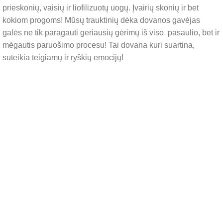
prieskonių, vaisių ir liofilizuotų uogų. Įvairių skonių ir bet
kokiom progoms! Mūsų trauktinių dėka dovanos gavėjas
galės ne tik paragauti geriausių gėrimų iš viso pasaulio, bet ir
mėgautis paruošimo procesu! Tai dovana kuri suartina,
suteikia teigiamų ir ryškių emocijų!