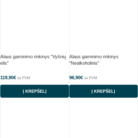
Alaus gaminimo rinkinys “Vyšnių
Alaus gaminimo rinkinys
elis”
“Nealkoholinis”
119,90
€
96,90
€
su PVM
su PVM
Į KREPŠELĮ
Į KREPŠELĮ