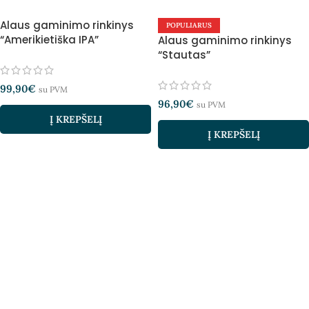
Alaus gaminimo rinkinys
POPULIARUS
“Amerikietiška IPA”
Alaus gaminimo rinkinys
“Stautas”
99,90
€
su PVM
96,90
€
su PVM
Į KREPŠELĮ
Į KREPŠELĮ