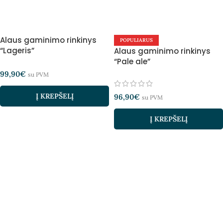
Alaus gaminimo rinkinys
POPULIARUS
“Lageris”
Alaus gaminimo rinkinys
“Pale ale”
99,90
€
su PVM
Į KREPŠELĮ
96,90
€
su PVM
Į KREPŠELĮ