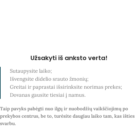
Užsakyti iš anksto verta!
Sutaupysite laiko;
Išvengsite didelio srauto žmonių;
Greitai ir paprastai išsirinksite norimas prekes;
Dovanas gausite tiesiai į namus.
Taip pavyks pabėgti nuo ilgų ir nuobodžių vaikščiojimų po
prekybos centrus, be to, turėsite daugiau laiko tam, kas išties
svarbu.