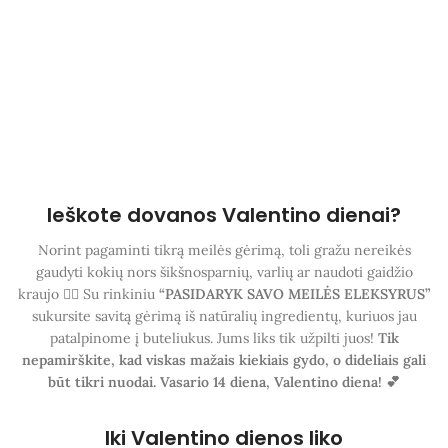
Ieškote dovanos Valentino dienai?
Norint pagaminti tikrą meilės gėrimą, toli gražu nereikės
gaudyti kokių nors šikšnosparnių, varlių ar naudoti gaidžio
kraujo 😵‍💫 Su rinkiniu
“PASIDARYK SAVO MEILĖS ELEKSYRUS”
sukursite savitą gėrimą iš natūralių ingredientų, kuriuos jau
patalpinome į buteliukus. Jums liks tik užpilti juos!
Tik
nepamirškite, kad viskas mažais kiekiais gydo, o dideliais gali
būt tikri nuodai. Vasario 14 diena, Valentino diena! 💕
Iki Valentino dienos liko