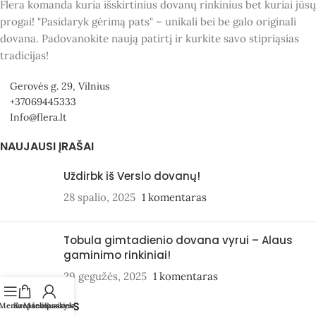
Flera komanda kuria išskirtinius dovanų rinkinius bet kuriai jūsų
progai! "Pasidaryk gėrimą pats" – unikali bei be galo originali
dovana. Padovanokite naują patirtį ir kurkite savo stipriąsias
tradicijas!
Gerovės g. 29, Vilnius
+37069445333
Info@flera.lt
NAUJAUSI ĮRAŠAI
Uždirbk iš Verslo dovanų!
28 spalio, 2025
1 komentaras
Tobula gimtadienio dovana vyrui – Alaus
gaminimo rinkiniai!
29 gegužės, 2025
1 komentaras
KATEGORIJOS
Meniu
Krepšelis
Mano paskyra
Susisiekite